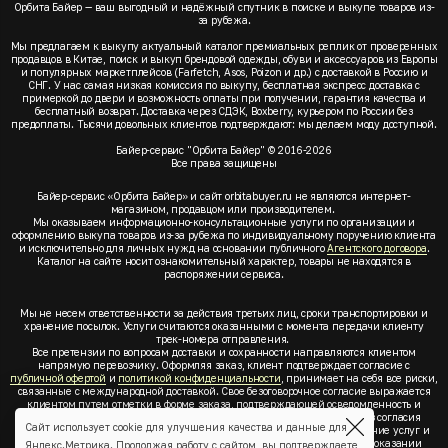
Орбита Байер — ваш выгодный и надёжный спутник в поиске и выкупе товаров из-
за рубежа.
Мы предлагаем к выкупу актуальный каталог премиальных реплик от проверенных
продавцов в Китае, поиск и выкуп брендовой одежды, обуви и аксессуаров из Европы
и популярных маркетплейсов (Farfetch, Asos, Poizon и др.) с доставкой в Россию и
СНГ. У нас самая низкая комиссия по выкупу, бесплатная экспресс доставка с
примеркой до двери и возможность оплаты при получении, гарантия качества и
бесплатный возврат. Доставка через СДЭК, Boxberry, курьером по России без
предоплаты. Тысячи довольных клиентов подтверждают: мы делаем моду доступной.
Байер-сервис "Орбита Байер" © 2016-2026
Все права защищены
Байер-сервис «Орбита Байер» и сайт orbitabuyer.ru не являются интернет-
магазином, продавцом или производителем.
Мы оказываем информационно-консультационные услуги по организации и
оформлению выкупа товаров из-за рубежа по индивидуальному поручению клиента
и исключительно для личных нужд на основании публичного
Агентского договора
.
Каталог на сайте носит ознакомительный характер, товары не находятся в
распоряжении сервиса.
Мы не несем ответственности за действия третьих лиц, сроки транспортировки и
хранение посылок. Услуги считаются оказанными с момента передачи клиенту
трек-номера отправления.
Все претензии по вопросам доставки и сохранности направляются клиентом
напрямую перевозчику. Оформляя заказ, клиент подтверждает согласие с
публичной офертой
и
политикой конфиденциальности
, принимает на себя все риски,
связанные с международной доставкой. Свое безоговорочное согласие выражается
клиентом путем отметки в форме заказа, подтверждающей осведомленность и
согласие клиента со всеми предлагаемыми сервисом условиями. Без согласия
Сайт использует cookie для улучшения качества и данные для
клиента с
публичной офертой
и
политикой конфиденциальности
оказание услуг и
оформление заказа невозможно. Заключая акцепт условий оферты об оказании
Яндекс.Метрика. Продолжая работу с сайтом, вы подтверждаете