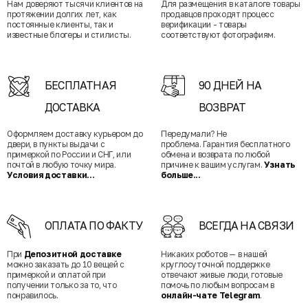
Нам доверяют тысячи клиентов на
Для размещения в каталоге товары
протяжении долгих лет, как
продавцов проходят процесс
постоянные клиенты, так и
верификации - товары
известные блогеры и стилисты.
соответствуют фотографиям.
БЕСПЛАТНАЯ
90 ДНЕЙ НА
ДОСТАВКА
ВОЗВРАТ
Оформляем доставку курьером до
Передумали? Не
двери, в пункты выдачи с
проблема. Гарантия бесплатного
примеркой по России и СНГ, или
обмена и возврата по любой
почтой в любую точку мира.
причине к вашим услугам.
Узнать
Условия доставки...
больше...
ОПЛАТА ПО ФАКТУ
ВСЕГДА НА СВЯЗИ
При
Депозитной доставке
Никаких роботов — в нашей
можно заказать до 10 вещей с
круглосуточной поддержке
примеркой и оплатой при
отвечают живые люди, готовые
получении только за то, что
помочь по любым вопросам в
понравилось.
онлайн-чате Telegram
.