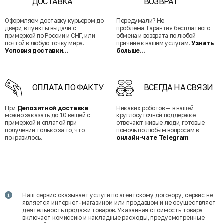
ДОСТАВКА
ВОЗВРАТ
Оформляем доставку курьером до
Передумали? Не
двери, в пункты выдачи с
проблема. Гарантия бесплатного
примеркой по России и СНГ, или
обмена и возврата по любой
почтой в любую точку мира.
причине к вашим услугам.
Узнать
Условия доставки...
больше...
ОПЛАТА ПО ФАКТУ
ВСЕГДА НА СВЯЗИ
При
Депозитной доставке
Никаких роботов — в нашей
можно заказать до 10 вещей с
круглосуточной поддержке
примеркой и оплатой при
отвечают живые люди, готовые
получении только за то, что
помочь по любым вопросам в
понравилось.
онлайн-чате Telegram
.
Наш сервис оказывает услуги по агентскому договору, сервис не
является интернет-магазином или продавцом и не осуществляет
деятельность продажи товаров. Указанная стоимость товара
включает комиссию и накладные расходы, предусмотренные