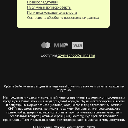
Правообладателям
Публичный договор-оферты
Политика конфиденциальности
Согласие на обработку персональных данных
Доступны
другие способы оплаты
Орбита Байер — ваш выгодный и надёжный спутник в поиске и выкупе товаров из-
за рубежа.
Мы предлагаем к выкупу актуальный каталог премиальных реплик от проверенных
продавцов в Китае, поиск и выкуп брендовой одежды, обуви и аксессуаров из Европы
и популярных маркетплейсов (Farfetch, Asos, Poizon и др.) с доставкой в Россию и
СНГ. У нас самая низкая комиссия по выкупу, бесплатная экспресс доставка с
примеркой до двери и возможность оплаты при получении, гарантия качества и
бесплатный возврат. Доставка через СДЭК, Boxberry, курьером по России без
предоплаты. Тысячи довольных клиентов подтверждают: мы делаем моду доступной.
Байер-сервис "Орбита Байер" © 2016-2026