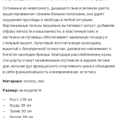
Сотканные из невесомого, дышащего льна в зеленом цвете,
акцентированном тонкими белыми полосками, они дарят
ощущение прохлады и свободы в любой ситуации.
Вертикальные полосы визуально вытягивают силуэт, добавляя
образу легкости и изысканности, а эластичный пояс и
застежка на пуговицы обеспечивают идеальную посадку и
стильный акцент. Культовый логотип в виде крокодила,
вышитый с безупречной точностью, деликатно напоминает о
богатом наследии бренда. Благодаря расслабленному крою,
эти шорты станут незаменимым спутником в жаркие летние
дни, излучая дух французского спортивного шика и объединяя
в себе функциональность и вневременную эстетику.
Материал:
хлопок, лен
Размер:
на модели M
Рост: 176 см
Грудь: 85 см
Талия: 60 см
Бедра: 89 см