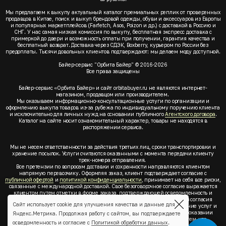
Мы предлагаем к выкупу актуальный каталог премиальных реплик от проверенных
продавцов в Китае, поиск и выкуп брендовой одежды, обуви и аксессуаров из Европы
и популярных маркетплейсов (Farfetch, Asos, Poizon и др.) с доставкой в Россию и
СНГ. У нас самая низкая комиссия по выкупу, бесплатная экспресс доставка с
примеркой до двери и возможность оплаты при получении, гарантия качества и
бесплатный возврат. Доставка через СДЭК, Boxberry, курьером по России без
предоплаты. Тысячи довольных клиентов подтверждают: мы делаем моду доступной.
Байер-сервис "Орбита Байер" © 2016-2026
Все права защищены
Байер-сервис «Орбита Байер» и сайт orbitabuyer.ru не являются интернет-
магазином, продавцом или производителем.
Мы оказываем информационно-консультационные услуги по организации и
оформлению выкупа товаров из-за рубежа по индивидуальному поручению клиента
и исключительно для личных нужд на основании публичного
Агентского договора
.
Каталог на сайте носит ознакомительный характер, товары не находятся в
распоряжении сервиса.
Мы не несем ответственности за действия третьих лиц, сроки транспортировки и
хранение посылок. Услуги считаются оказанными с момента передачи клиенту
трек-номера отправления.
Все претензии по вопросам доставки и сохранности направляются клиентом
напрямую перевозчику. Оформляя заказ, клиент подтверждает согласие с
публичной офертой
и
политикой конфиденциальности
, принимает на себя все риски,
связанные с международной доставкой. Свое безоговорочное согласие выражается
клиентом путем отметки в форме заказа, подтверждающей осведомленность и
согласие клиента со всеми предлагаемыми сервисом условиями. Без согласия
Сайт использует cookie для улучшения качества и данные для
клиента с
публичной офертой
и
политикой конфиденциальности
оказание услуг и
оформление заказа невозможно. Заключая акцепт условий оферты об оказании
Яндекс.Метрика. Продолжая работу с сайтом, вы подтверждаете
услуг, клиент понимает, заверяет, подтверждает и соглашается с тем, что
осведомленность и согласие с
Политикой обработки данных
.
выкупаемые товары по индивидуальному запросу выбраны им для личных,