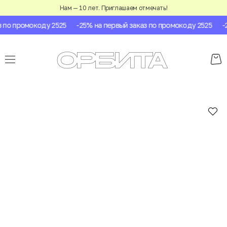
Нам — 10 лет. Приглашаем отмечать!
по промокоду 2525
-25% на первый заказ по промокоду 2525
-25