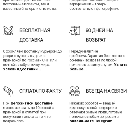
постоянные клиенты, так и
верификации - товары
известные блогеры и стилисты.
соответствуют фотографиям.
БЕСПЛАТНАЯ
90 ДНЕЙ НА
ДОСТАВКА
ВОЗВРАТ
Оформляем доставку курьером до
Передумали? Не
двери, в пункты выдачи с
проблема. Гарантия бесплатного
примеркой по России и СНГ, или
обмена и возврата по любой
почтой в любую точку мира.
причине к вашим услугам.
Узнать
Условия доставки...
больше...
ОПЛАТА ПО ФАКТУ
ВСЕГДА НА СВЯЗИ
При
Депозитной доставке
Никаких роботов — в нашей
можно заказать до 10 вещей с
круглосуточной поддержке
примеркой и оплатой при
отвечают живые люди, готовые
получении только за то, что
помочь по любым вопросам в
понравилось.
онлайн-чате Telegram
.