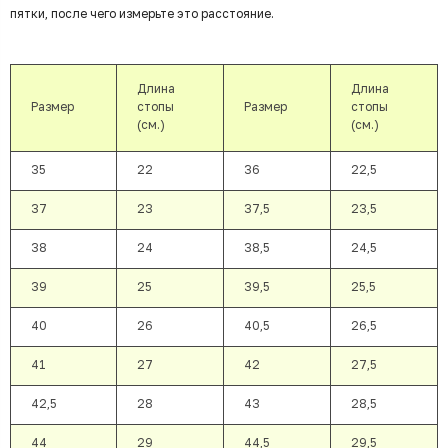
пятки, после чего измерьте это расстояние.
Длина
Длина
Размер
стопы
Размер
стопы
(см.)
(см.)
35
22
36
22,5
37
23
37,5
23,5
38
24
38,5
24,5
39
25
39,5
25,5
40
26
40,5
26,5
41
27
42
27,5
42,5
28
43
28,5
44
29
44,5
29,5