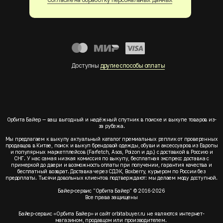
Доступны
другие способы оплаты
Орбита Байер — ваш выгодный и надёжный спутник в поиске и выкупе товаров из-
за рубежа.
Мы предлагаем к выкупу актуальный каталог премиальных реплик от проверенных
продавцов в Китае, поиск и выкуп брендовой одежды, обуви и аксессуаров из Европы
и популярных маркетплейсов (Farfetch, Asos, Poizon и др.) с доставкой в Россию и
СНГ. У нас самая низкая комиссия по выкупу, бесплатная экспресс доставка с
примеркой до двери и возможность оплаты при получении, гарантия качества и
бесплатный возврат. Доставка через СДЭК, Boxberry, курьером по России без
предоплаты. Тысячи довольных клиентов подтверждают: мы делаем моду доступной.
Байер-сервис "Орбита Байер" © 2016-2026
Все права защищены
Байер-сервис «Орбита Байер» и сайт orbitabuyer.ru не являются интернет-
магазином, продавцом или производителем.