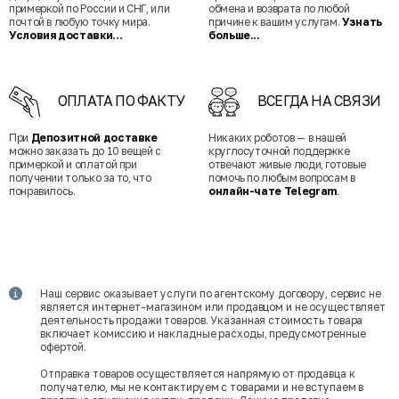
примеркой по России и СНГ, или
обмена и возврата по любой
почтой в любую точку мира.
причине к вашим услугам.
Узнать
Условия доставки...
больше...
ОПЛАТА ПО ФАКТУ
ВСЕГДА НА СВЯЗИ
При
Депозитной доставке
Никаких роботов — в нашей
можно заказать до 10 вещей с
круглосуточной поддержке
примеркой и оплатой при
отвечают живые люди, готовые
получении только за то, что
помочь по любым вопросам в
понравилось.
онлайн-чате Telegram
.
Наш сервис оказывает услуги по агентскому договору, сервис не
является интернет-магазином или продавцом и не осуществляет
деятельность продажи товаров. Указанная стоимость товара
включает комиссию и накладные расходы, предусмотренные
офертой.
Отправка товаров осуществляется напрямую от продавца к
получателю, мы не контактируем с товарами и не вступаем в