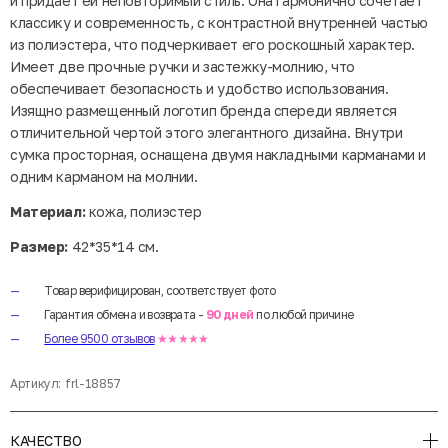
и придает ей неповторимый стиль. Она гармонично сочетает
классику и современность, с контрастной внутренней частью
из полиэстера, что подчеркивает его роскошный характер.
Имеет две прочные ручки и застежку-молнию, что
обеспечивает безопасность и удобство использования.
Изящно размещенный логотип бренда спереди является
отличительной чертой этого элегантного дизайна. Внутри
сумка просторная, оснащена двумя накладными карманами и
одним карманом на молнии.
Материал:
кожа, полиэстер
Размер:
42*35*14 см.
Товар верифицирован, соответствует фото
Гарантия обмена и возврата -
90 дней
по любой причине
Более 9500 отзывов
★★★★★
Артикул:
frl-18857
КАЧЕСТВО