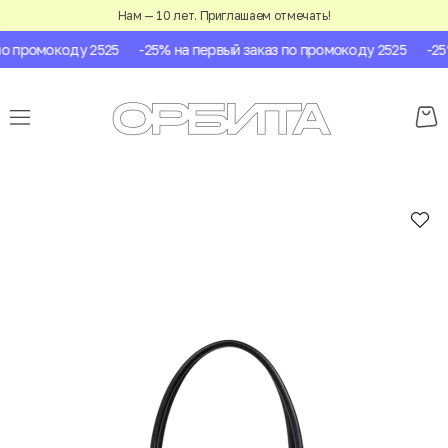
Нам — 10 лет. Приглашаем отмечать!
о промокоду 2525
-25% на первый заказ по промокоду 2525
-25%