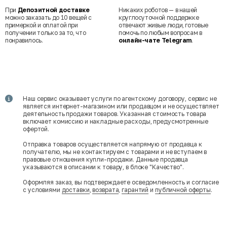
При
Депозитной доставке
Никаких роботов — в нашей
можно заказать до 10 вещей с
круглосуточной поддержке
примеркой и оплатой при
отвечают живые люди, готовые
получении только за то, что
помочь по любым вопросам в
понравилось.
онлайн-чате Telegram
.
Наш сервис оказывает услуги по агентскому договору, сервис не
является интернет-магазином или продавцом и не осуществляет
деятельность продажи товаров. Указанная стоимость товара
включает комиссию и накладные расходы, предусмотренные
офертой.
Отправка товаров осуществляется напрямую от продавца к
получателю, мы не контактируем с товарами и не вступаем в
правовые отношения купли-продажи. Данные продавца
указываются в описании к товару, в блоке "Качество".
Оформляя заказ, вы подтверждаете осведомленность и согласие
с условиями
доставки
,
возврата
,
гарантий
и
публичной оферты
.