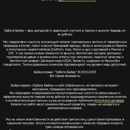
Орбита Байер — ваш выгодный и надёжный спутник в поиске и выкупе товаров из-
за рубежа.
Мы предлагаем к выкупу актуальный каталог премиальных реплик от проверенных
продавцов в Китае, поиск и выкуп брендовой одежды, обуви и аксессуаров из Европы
и популярных маркетплейсов (Farfetch, Asos, Poizon и др.) с доставкой в Россию и
СНГ. У нас самая низкая комиссия по выкупу, бесплатная экспресс доставка с
примеркой до двери и возможность оплаты при получении, гарантия качества и
бесплатный возврат. Доставка через СДЭК, Boxberry, курьером по России без
предоплаты. Тысячи довольных клиентов подтверждают: мы делаем моду доступной.
Байер-сервис "Орбита Байер" © 2016-2026
Все права защищены
Байер-сервис «Орбита Байер» и сайт orbitabuyer.ru не являются интернет-
магазином, продавцом или производителем.
Мы оказываем информационно-консультационные услуги по организации и
оформлению выкупа товаров из-за рубежа по индивидуальному поручению клиента
и исключительно для личных нужд на основании публичного
Агентского договора
.
Каталог на сайте носит ознакомительный характер, товары не находятся в
распоряжении сервиса.
Мы не несем ответственности за действия третьих лиц, сроки транспортировки и
хранение посылок. Услуги считаются оказанными с момента передачи клиенту
трек-номера отправления.