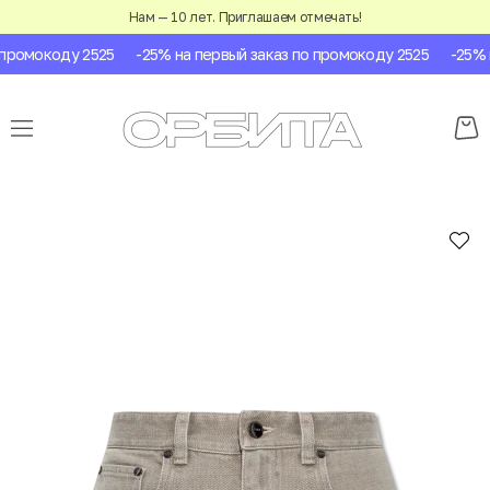
Нам — 10 лет. Приглашаем отмечать!
ромокоду 2525
-25% на первый заказ по промокоду 2525
-25% на