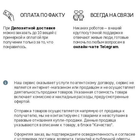
ОПЛАТА ПО ФАКТУ
ВСЕГДА НА СВЯЗИ
При
Депозитной доставке
Никаких роботов — в нашей
можно заказать до 10 вещей с
круглосуточной поддержке
примеркой и оплатой при
отвечают живые люди, готовые
получении только за то, что
помочь по любым вопросам в
понравилось.
онлайн-чате Telegram
.
Наш сервис оказывает услуги по агентскому договору, сервис не
является интернет-магазином или продавцом и не осуществляет
деятельность продажи товаров. Указанная стоимость товара
включает комиссию и накладные расходы, предусмотренные
офертой.
Отправка товаров осуществляется напрямую от продавца к
получателю, мы не контактируем с товарами и не вступаем в
правовые отношения купли-продажи. Данные продавца
указываются в описании к товару, в блоке "Качество".
Оформляя заказ, вы подтверждаете осведомленность и согласие
с условиями
доставки
,
возврата
,
гарантий
и
публичной оферты
.