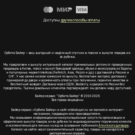
Доступны
другие способы оплаты
Орбита Байер — ваш выгодный и надёжный спутник в поиске и выкупе товаров из-
за рубежа.
Мы предлагаем к выкупу актуальный каталог премиальных реплик от проверенных
продавцов в Китае, поиск и выкуп брендовой одежды, обуви и аксессуаров из Европы
и популярных маркетплейсов (Farfetch, Asos, Poizon и др.) с доставкой в Россию и
СНГ. У нас самая низкая комиссия по выкупу, бесплатная экспресс доставка с
примеркой до двери и возможность оплаты при получении, гарантия качества и
бесплатный возврат. Доставка через СДЭК, Boxberry, курьером по России без
предоплаты. Тысячи довольных клиентов подтверждают: мы делаем моду доступной.
Байер-сервис "Орбита Байер" © 2016-2026
Все права защищены
Байер-сервис «Орбита Байер» и сайт orbitabuyer.ru не являются интернет-
магазином, продавцом или производителем.
Мы оказываем информационно-консультационные услуги по организации и
оформлению выкупа товаров из-за рубежа по индивидуальному поручению клиента
и исключительно для личных нужд на основании публичного
Агентского договора
.
Каталог на сайте носит ознакомительный характер, товары не находятся в
распоряжении сервиса.