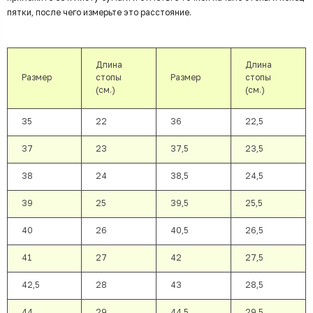
пятки, после чего измерьте это расстояние.
Длина
Длина
Размер
стопы
Размер
стопы
(см.)
(см.)
35
22
36
22,5
37
23
37,5
23,5
38
24
38,5
24,5
39
25
39,5
25,5
40
26
40,5
26,5
41
27
42
27,5
42,5
28
43
28,5
44
29
44,5
29,5