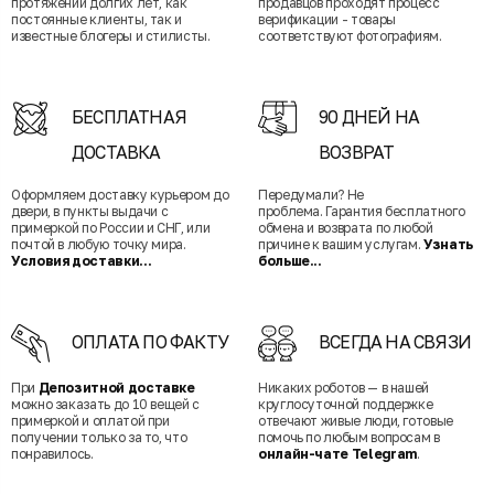
протяжении долгих лет, как
продавцов проходят процесс
постоянные клиенты, так и
верификации - товары
известные блогеры и стилисты.
соответствуют фотографиям.
БЕСПЛАТНАЯ
90 ДНЕЙ НА
ДОСТАВКА
ВОЗВРАТ
Оформляем доставку курьером до
Передумали? Не
двери, в пункты выдачи с
проблема. Гарантия бесплатного
примеркой по России и СНГ, или
обмена и возврата по любой
почтой в любую точку мира.
причине к вашим услугам.
Узнать
Условия доставки...
больше...
ОПЛАТА ПО ФАКТУ
ВСЕГДА НА СВЯЗИ
При
Депозитной доставке
Никаких роботов — в нашей
можно заказать до 10 вещей с
круглосуточной поддержке
примеркой и оплатой при
отвечают живые люди, готовые
получении только за то, что
помочь по любым вопросам в
понравилось.
онлайн-чате Telegram
.