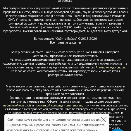
за рубежа.
Мы предлагаем к выкупу актуальный каталог премиальных реплик от проверенных
продавцов в Китае, поиск и выкуп брендовой одежды, обуви и аксессуаров из Европы
и популярных маркетплейсов (Farfetch, Asos, Poizon и др.) с доставкой в Россию и
СНГ. У нас самая низкая комиссия по выкупу, бесплатная экспресс доставка с
примеркой до двери и возможность оплаты при получении, гарантия качества и
бесплатный возврат. Доставка через СДЭК, Boxberry, курьером по России без
предоплаты. Тысячи довольных клиентов подтверждают: мы делаем моду доступной.
Байер-сервис "Орбита Байер" © 2016-2026
Все права защищены
Байер-сервис «Орбита Байер» и сайт orbitabuyer.ru не являются интернет-
магазином, продавцом или производителем.
Мы оказываем информационно-консультационные услуги по организации и
оформлению выкупа товаров из-за рубежа по индивидуальному поручению клиента
и исключительно для личных нужд на основании публичного
Агентского договора
.
Каталог на сайте носит ознакомительный характер, товары не находятся в
распоряжении сервиса.
Мы не несем ответственности за действия третьих лиц, сроки транспортировки и
хранение посылок. Услуги считаются оказанными с момента передачи клиенту
трек-номера отправления.
Все претензии по вопросам доставки и сохранности направляются клиентом
напрямую перевозчику. Оформляя заказ, клиент подтверждает согласие с
публичной офертой
и
политикой конфиденциальности
, принимает на себя все риски,
связанные с международной доставкой. Свое безоговорочное согласие выражается
клиентом путем отметки в форме заказа, подтверждающей осведомленность и
согласие клиента со всеми предлагаемыми сервисом условиями. Без согласия
Сайт использует cookie для улучшения качества и данные для
клиента с
публичной офертой
и
политикой конфиденциальности
оказание услуг и
оформление заказа невозможно. Заключая акцепт условий оферты об оказании
Яндекс.Метрика. Продолжая работу с сайтом, вы подтверждаете
услуг, клиент понимает, заверяет, подтверждает и соглашается с тем, что
осведомленность и согласие с
Политикой обработки данных
.