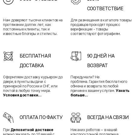
СООТВЕТСТВИЕ
Нам доверяют тысячи клиентов на
Для размещения в каталоге товары
протяжении долгих лет, как
продавцов проходят процесс
постоянные клиенты, так и
верификации - товары
известные блогеры и стилисты.
соответствуют фотографиям.
БЕСПЛАТНАЯ
90 ДНЕЙ НА
ДОСТАВКА
ВОЗВРАТ
Оформляем доставку курьером до
Передумали? Не
двери, в пункты выдачи с
проблема. Гарантия бесплатного
примеркой по России и СНГ, или
обмена и возврата по любой
почтой в любую точку мира.
причине к вашим услугам.
Узнать
Условия доставки...
больше...
ОПЛАТА ПО ФАКТУ
ВСЕГДА НА СВЯЗИ
При
Депозитной доставке
Никаких роботов — в нашей
можно заказать до 10 вещей с
круглосуточной поддержке