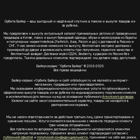
Орбита Байер — ваш выгодный и надёжный спутник в поиске и выкупе товаров из-
за рубежа.
Мы предлагаем к выкупу актуальный каталог премиальных реплик от проверенных
продавцов в Китае, поиск и выкуп брендовой одежды, обуви и аксессуаров из Европы
и популярных маркетплейсов (Farfetch, Asos, Poizon и др.) с доставкой в Россию и
СНГ. У нас самая низкая комиссия по выкупу, бесплатная экспресс доставка с
примеркой до двери и возможность оплаты при получении, гарантия качества и
бесплатный возврат. Доставка через СДЭК, Boxberry, курьером по России без
предоплаты. Тысячи довольных клиентов подтверждают: мы делаем моду доступной.
Байер-сервис "Орбита Байер" © 2016-2026
Все права защищены
Байер-сервис «Орбита Байер» и сайт orbitabuyer.ru не являются интернет-
магазином, продавцом или производителем.
Мы оказываем информационно-консультационные услуги по организации и
оформлению выкупа товаров из-за рубежа по индивидуальному поручению клиента
и исключительно для личных нужд на основании публичного
Агентского договора
.
Каталог на сайте носит ознакомительный характер, товары не находятся в
распоряжении сервиса.
Мы не несем ответственности за действия третьих лиц, сроки транспортировки и
хранение посылок. Услуги считаются оказанными с момента передачи клиенту
трек-номера отправления.
Все претензии по вопросам доставки и сохранности направляются клиентом
напрямую перевозчику. Оформляя заказ, клиент подтверждает согласие с
публичной офертой
и
политикой конфиденциальности
, принимает на себя все риски,