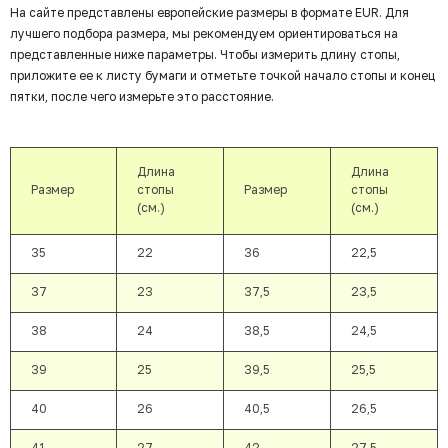
На сайте представлены европейские размеры в формате EUR. Для
лучшего подбора размера, мы рекомендуем ориентироваться на
представленные ниже параметры. Чтобы измерить длину стопы,
приложите ее к листу бумаги и отметьте точкой начало стопы и конец
пятки, после чего измерьте это расстояние.
Длина
Длина
Размер
стопы
Размер
стопы
(см.)
(см.)
35
22
36
22,5
37
23
37,5
23,5
38
24
38,5
24,5
39
25
39,5
25,5
40
26
40,5
26,5
41
27
42
27,5