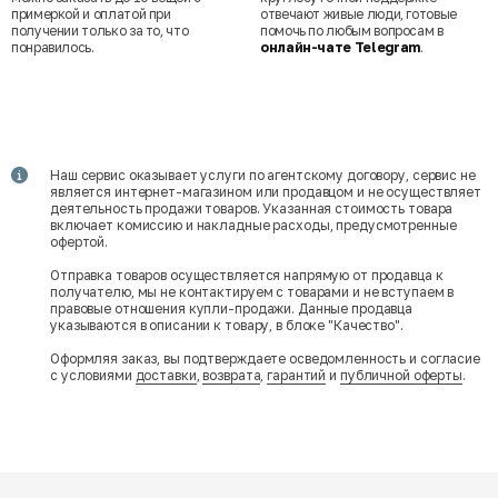
примеркой и оплатой при
отвечают живые люди, готовые
получении только за то, что
помочь по любым вопросам в
понравилось.
онлайн-чате Telegram
.
Наш сервис оказывает услуги по агентскому договору, сервис не
является интернет-магазином или продавцом и не осуществляет
деятельность продажи товаров. Указанная стоимость товара
включает комиссию и накладные расходы, предусмотренные
офертой.
Отправка товаров осуществляется напрямую от продавца к
получателю, мы не контактируем с товарами и не вступаем в
правовые отношения купли-продажи. Данные продавца
указываются в описании к товару, в блоке "Качество".
Оформляя заказ, вы подтверждаете осведомленность и согласие
с условиями
доставки
,
возврата
,
гарантий
и
публичной оферты
.