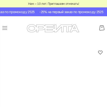
Нам — 10 лет. Приглашаем отмечать!
з по промокоду 2525
-25% на первый заказ по промокоду 2525
-