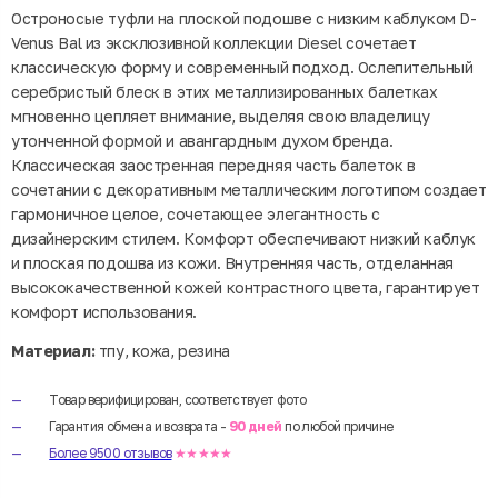
Остроносые туфли на плоской подошве с низким каблуком D-
Venus Bal из эксклюзивной коллекции Diesel сочетает
классическую форму и современный подход. Ослепительный
серебристый блеск в этих металлизированных балетках
мгновенно цепляет внимание, выделяя свою владелицу
утонченной формой и авангардным духом бренда.
Классическая заостренная передняя часть балеток в
сочетании с декоративным металлическим логотипом создает
гармоничное целое, сочетающее элегантность с
дизайнерским стилем. Комфорт обеспечивают низкий каблук
и плоская подошва из кожи. Внутренняя часть, отделанная
высококачественной кожей контрастного цвета, гарантирует
комфорт использования.
Материал:
тпу, кожа, резина
Товар верифицирован, соответствует фото
Гарантия обмена и возврата -
90 дней
по любой причине
Более 9500 отзывов
★★★★★