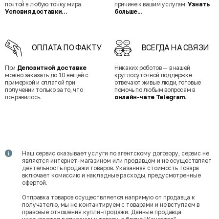
почтой в любую точку мира.
причине к вашим услугам.
Узнать
Условия доставки...
больше...
ОПЛАТА ПО ФАКТУ
ВСЕГДА НА СВЯЗИ
При
Депозитной доставке
Никаких роботов — в нашей
можно заказать до 10 вещей с
круглосуточной поддержке
примеркой и оплатой при
отвечают живые люди, готовые
получении только за то, что
помочь по любым вопросам в
понравилось.
онлайн-чате Telegram
.
Наш сервис оказывает услуги по агентскому договору, сервис не
является интернет-магазином или продавцом и не осуществляет
деятельность продажи товаров. Указанная стоимость товара
включает комиссию и накладные расходы, предусмотренные
офертой.
Отправка товаров осуществляется напрямую от продавца к
получателю, мы не контактируем с товарами и не вступаем в
правовые отношения купли-продажи. Данные продавца