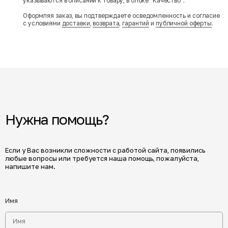
указываются в описании к товару, в блоке "Качество".
Оформляя заказ, вы подтверждаете осведомленность и согласие
с условиями
доставки
,
возврата
,
гарантий
и
публичной оферты
.
Нужна помощь?
Если у Вас возникли сложности с работой сайта, появились
любые вопросы или требуется наша помощь, пожалуйста,
напишите нам.
Имя