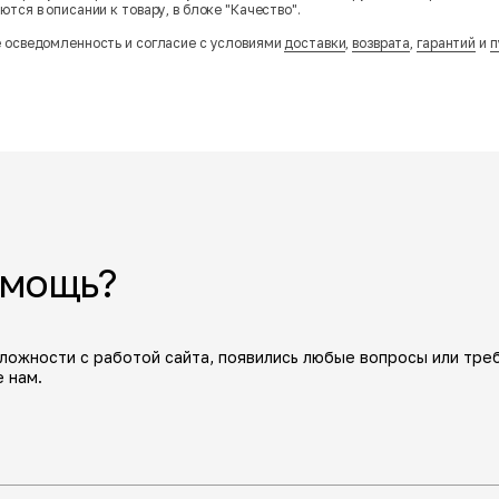
тся в описании к товару, в блоке "Качество".
 осведомленность и согласие с условиями
доставки
,
возврата
,
гарантий
и
п
омощь?
сложности с работой сайта, появились любые вопросы или тре
 нам.