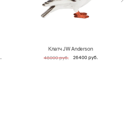
Клатч JW Anderson
Кни
.
26400 руб.
48000 руб.