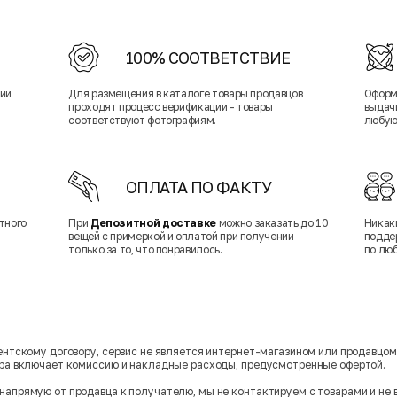
100% СООТВЕТСТВИЕ
нии
Для размещения в каталоге товары продавцов
Оформ
проходят процесс верификации - товары
выдачи
соответствуют фотографиям.
любую
ОПЛАТА ПО ФАКТУ
тного
При
Депозитной доставке
можно заказать до 10
Никак
вещей с примеркой и оплатой при получении
подде
только за то, что понравилось.
по лю
гентскому договору, сервис не является интернет-магазином или продавцо
ара включает комиссию и накладные расходы, предусмотренные офертой.
напрямую от продавца к получателю, мы не контактируем с товарами и не 