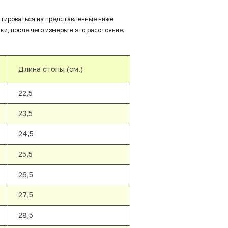
нтироваться на представленные ниже
ки, после чего измерьте это расстояние.
Длина стопы (см.)
22,5
23,5
24,5
25,5
26,5
27,5
28,5