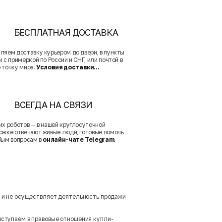
БЕСПЛАТНАЯ ДОСТАВКА
ляем доставку курьером до двери, в пункты
 с примеркой по России и СНГ, или почтой в
 точку мира.
Условия доставки...
ВСЕГДА НА СВЯЗИ
их роботов — в нашей круглосуточной
ржке отвечают живые люди, готовые помочь
бым вопросам в
онлайн-чате Telegram
.
м и не осуществляет деятельность продажи
вступаем в правовые отношения купли-