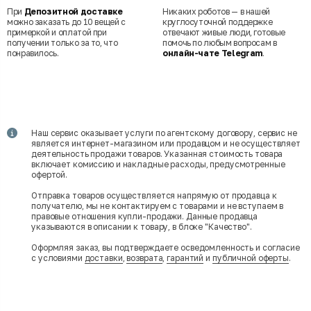
При
Депозитной доставке
Никаких роботов — в нашей
можно заказать до 10 вещей с
круглосуточной поддержке
примеркой и оплатой при
отвечают живые люди, готовые
получении только за то, что
помочь по любым вопросам в
понравилось.
онлайн-чате Telegram
.
Наш сервис оказывает услуги по агентскому договору, сервис не
является интернет-магазином или продавцом и не осуществляет
деятельность продажи товаров. Указанная стоимость товара
включает комиссию и накладные расходы, предусмотренные
офертой.
Отправка товаров осуществляется напрямую от продавца к
получателю, мы не контактируем с товарами и не вступаем в
правовые отношения купли-продажи. Данные продавца
указываются в описании к товару, в блоке "Качество".
Оформляя заказ, вы подтверждаете осведомленность и согласие
с условиями
доставки
,
возврата
,
гарантий
и
публичной оферты
.