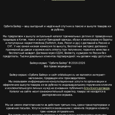
Орбита Байер — ваш выгодный и надёжный спутник в поиске и выкупе товаров из-
за рубежа.
Мы предлагаем к выкупу актуальный каталог премиальных реплик от проверенных
продавцов в Китае, поиск и выкуп брендовой одежды, обуви и аксессуаров из Европы
и популярных маркетплейсов (Farfetch, Asos, Poizon и др.) с доставкой в Россию и
СНГ. У нас самая низкая комиссия по выкупу, бесплатная экспресс доставка с
примеркой до двери и возможность оплаты при получении, гарантия качества и
бесплатный возврат. Доставка через СДЭК, Boxberry, курьером по России без
предоплаты. Тысячи довольных клиентов подтверждают: мы делаем моду доступной.
Байер-сервис "Орбита Байер" © 2016-2026
Все права защищены
Байер-сервис «Орбита Байер» и сайт orbitabuyer.ru не являются интернет-
магазином, продавцом или производителем.
Мы оказываем информационно-консультационные услуги по организации и
оформлению выкупа товаров из-за рубежа по индивидуальному поручению клиента
и исключительно для личных нужд на основании публичного
Агентского договора
.
Каталог на сайте носит ознакомительный характер, товары не находятся в
распоряжении сервиса.
Мы не несем ответственности за действия третьих лиц, сроки транспортировки и
хранение посылок. Услуги считаются оказанными с момента передачи клиенту
трек-номера отправления.
Все претензии по вопросам доставки и сохранности направляются клиентом