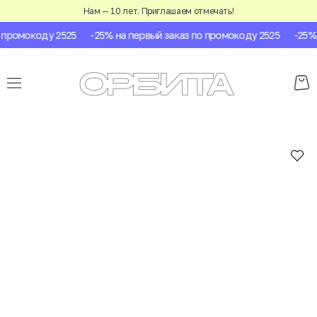
Нам — 10 лет. Приглашаем отмечать!
промокоду 2525
-25% на первый заказ по промокоду 2525
-25% н