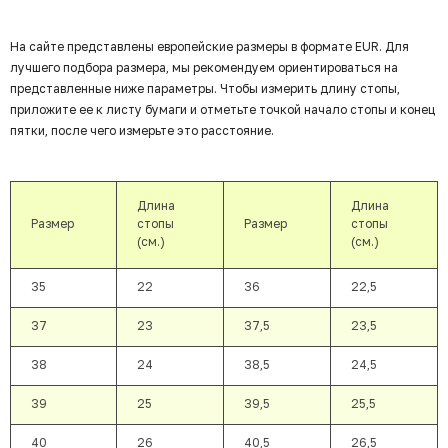
На сайте представлены европейские размеры в формате EUR. Для
лучшего подбора размера, мы рекомендуем ориентироваться на
представленные ниже параметры. Чтобы измерить длину стопы,
приложите ее к листу бумаги и отметьте точкой начало стопы и конец
пятки, после чего измерьте это расстояние.
Длина
Длина
Размер
стопы
Размер
стопы
(см.)
(см.)
35
22
36
22,5
37
23
37,5
23,5
38
24
38,5
24,5
39
25
39,5
25,5
40
26
40,5
26,5