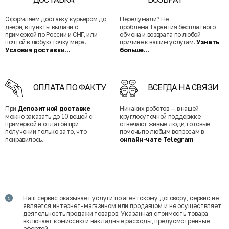
Оформляем доставку курьером до
Передумали? Не
двери, в пункты выдачи с
проблема. Гарантия бесплатного
примеркой по России и СНГ, или
обмена и возврата по любой
почтой в любую точку мира.
причине к вашим услугам.
Узнать
Условия доставки...
больше...
ОПЛАТА ПО ФАКТУ
ВСЕГДА НА СВЯЗИ
При
Депозитной доставке
Никаких роботов — в нашей
можно заказать до 10 вещей с
круглосуточной поддержке
примеркой и оплатой при
отвечают живые люди, готовые
получении только за то, что
помочь по любым вопросам в
понравилось.
онлайн-чате Telegram
.
Наш сервис оказывает услуги по агентскому договору, сервис не
является интернет-магазином или продавцом и не осуществляет
деятельность продажи товаров. Указанная стоимость товара
включает комиссию и накладные расходы, предусмотренные
офертой.