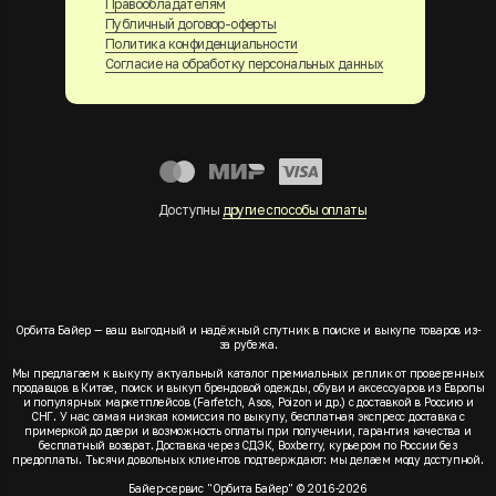
Правообладателям
Публичный договор-оферты
Политика конфиденциальности
Согласие на обработку персональных данных
Доступны
другие способы оплаты
Орбита Байер — ваш выгодный и надёжный спутник в поиске и выкупе товаров из-
за рубежа.
Мы предлагаем к выкупу актуальный каталог премиальных реплик от проверенных
продавцов в Китае, поиск и выкуп брендовой одежды, обуви и аксессуаров из Европы
и популярных маркетплейсов (Farfetch, Asos, Poizon и др.) с доставкой в Россию и
СНГ. У нас самая низкая комиссия по выкупу, бесплатная экспресс доставка с
примеркой до двери и возможность оплаты при получении, гарантия качества и
бесплатный возврат. Доставка через СДЭК, Boxberry, курьером по России без
предоплаты. Тысячи довольных клиентов подтверждают: мы делаем моду доступной.
Байер-сервис "Орбита Байер" © 2016-2026