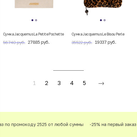
Сумка Jacquemus La Petite Pochette
Cумка Jacquemus Le Bisou Perle
27885 руб.
19337 руб.
56740 руб.
35522 руб.
1
2
3
4
5
 по промокоду 2525 от любой суммы
-25% на первый заказ п