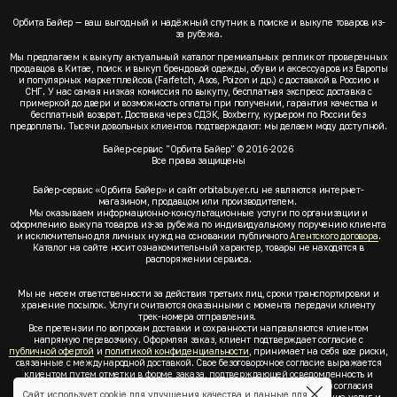
Орбита Байер — ваш выгодный и надёжный спутник в поиске и выкупе товаров из-
за рубежа.
Мы предлагаем к выкупу актуальный каталог премиальных реплик от проверенных
продавцов в Китае, поиск и выкуп брендовой одежды, обуви и аксессуаров из Европы
и популярных маркетплейсов (Farfetch, Asos, Poizon и др.) с доставкой в Россию и
СНГ. У нас самая низкая комиссия по выкупу, бесплатная экспресс доставка с
примеркой до двери и возможность оплаты при получении, гарантия качества и
бесплатный возврат. Доставка через СДЭК, Boxberry, курьером по России без
предоплаты. Тысячи довольных клиентов подтверждают: мы делаем моду доступной.
Байер-сервис "Орбита Байер" © 2016-2026
Все права защищены
Байер-сервис «Орбита Байер» и сайт orbitabuyer.ru не являются интернет-
магазином, продавцом или производителем.
Мы оказываем информационно-консультационные услуги по организации и
оформлению выкупа товаров из-за рубежа по индивидуальному поручению клиента
и исключительно для личных нужд на основании публичного
Агентского договора
.
Каталог на сайте носит ознакомительный характер, товары не находятся в
распоряжении сервиса.
Мы не несем ответственности за действия третьих лиц, сроки транспортировки и
хранение посылок. Услуги считаются оказанными с момента передачи клиенту
трек-номера отправления.
Все претензии по вопросам доставки и сохранности направляются клиентом
напрямую перевозчику. Оформляя заказ, клиент подтверждает согласие с
публичной офертой
и
политикой конфиденциальности
, принимает на себя все риски,
связанные с международной доставкой. Свое безоговорочное согласие выражается
клиентом путем отметки в форме заказа, подтверждающей осведомленность и
согласие клиента со всеми предлагаемыми сервисом условиями. Без согласия
Сайт использует cookie для улучшения качества и данные для