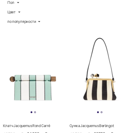
Пол
Цвет
по популярности
Клатч Jacquemus Rond Carré
Сумка Jacquemus Berlingot