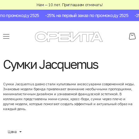
Нам — 10 лет. Приглашаем отмечать!
 промокоду 2525
-25% на первый заказ по промокоду 2525
-25% 
Сумки Jacquemus
Сумки Jacquemus давно стали культовыми аксессуарами современной моды.
Знаковые модели бренда привлекают внимание необычными пропорциями,
минималистичным дизайном и узнаваемой французской эстетикой. В
коллекциях представлены мини-сумки, кросс-боди, сумки через плечо и
другие модели, которые помогают создать эффектный и актуальный образ на
каждый день.
Цена