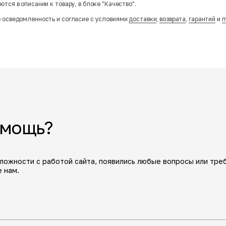
тся в описании к товару, в блоке "Качество".
 осведомленность и согласие с условиями
доставки
,
возврата
,
гарантий
и
п
омощь?
сложности с работой сайта, появились любые вопросы или тре
 нам.