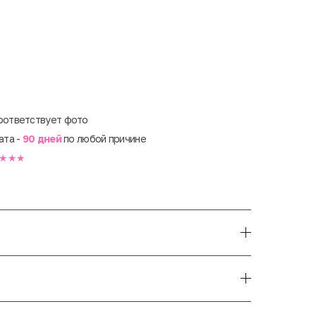
оответствует фото
ата -
90 дней
по любой причине
★★★