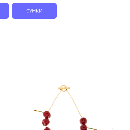
СУМКИ
экск