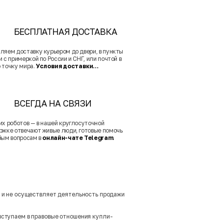
БЕСПЛАТНАЯ ДОСТАВКА
ляем доставку курьером до двери, в пункты
 с примеркой по России и СНГ, или почтой в
 точку мира.
Условия доставки...
ВСЕГДА НА СВЯЗИ
их роботов — в нашей круглосуточной
ржке отвечают живые люди, готовые помочь
бым вопросам в
онлайн-чате Telegram
.
м и не осуществляет деятельность продажи
вступаем в правовые отношения купли-