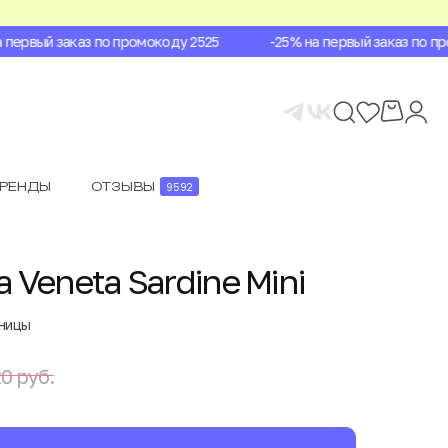
ервый заказ по промокоду 2525
-25% на первый заказ по пром
БРЕНДЫ
ОТЗЫВЫ
9592
 Veneta Sardine Mini
аницы
0 руб.