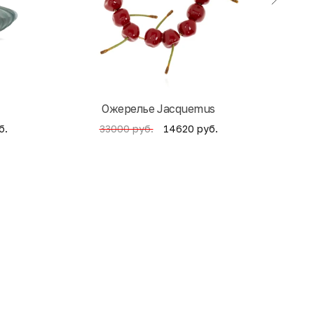
Ожерелье Jacquemus
б.
14620 руб.
33000 руб.
4