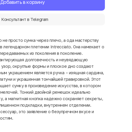
Добавить в корзину
Консультант в Telegram
то не просто сумка через плечо, а ода мастерству
в легендарном плетении Intrecciato. Она намекает о
 передаваемых из поколения в поколение.
рантирующая долговечность и неувядающую
й узор, округлые формы и плоское дно создают
нным украшением является ручка – изящная сардина,
латуни и украшенная тончайшей гравировкой. Этот
щает сумку в произведение искусства, в котором
 мелочей. Тонкий двойной ремешок идеально
у, а магнитная кнопка надежно сохраняет секреты,
лишенном подкладки, внутреннем отделении.
аксессуар, это заявление о безупречном вкусе и
остям.