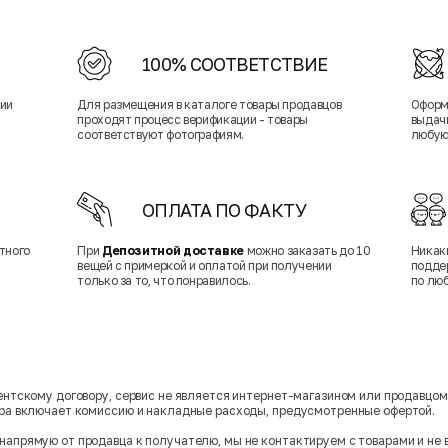
100% СООТВЕТСТВИЕ
нии
Для размещения в каталоге товары продавцов
Оформ
проходят процесс верификации - товары
выдачи
соответствуют фотографиям.
любую
ОПЛАТА ПО ФАКТУ
тного
При
Депозитной доставке
можно заказать до 10
Никак
вещей с примеркой и оплатой при получении
подде
только за то, что понравилось.
по лю
гентскому договору, сервис не является интернет-магазином или продавцо
ара включает комиссию и накладные расходы, предусмотренные офертой.
напрямую от продавца к получателю, мы не контактируем с товарами и не 