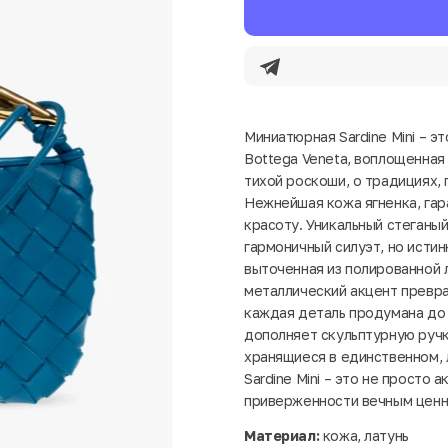
Миниатюрная Sardine Mini – э
Bottega Veneta, воплощенная 
тихой роскоши, о традициях,
Нежнейшая кожа ягненка, га
красоту. Уникальный стеганы
гармоничный силуэт, но исти
выточенная из полированной 
металлический акцент превра
каждая деталь продумана до
дополняет скульптурную ручк
хранящиеся в единственном, 
Sardine Mini – это не просто 
приверженности вечным ценн
Материал:
кожа, латунь