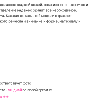
деланное гладкой кожей, организовано лаконично и
отделение надёжно хранит всё необходимое,
ма. Каждая деталь этой модели отражает
кого ремесла и внимание к форме, материалу и
оответствует фото
ата -
90 дней
по любой причине
★★★