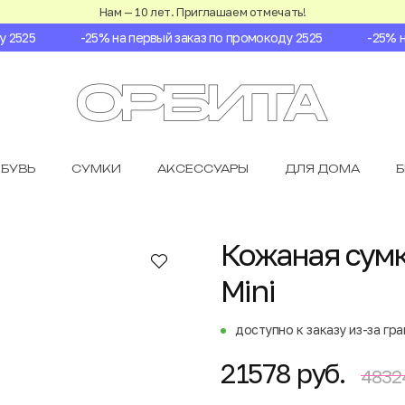
Нам — 10 лет. Приглашаем отмечать!
525
-25% на первый заказ по промокоду 2525
-25% на 
БУВЬ
СУМКИ
АКСЕССУАРЫ
ДЛЯ ДОМА
Кожаная сумк
Mini
доступно к заказу из-за гр
21578 руб.
4832