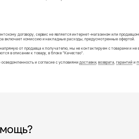
гентскому договору, сервис не является интернет-магазином или продавцо
ара включает комиссию и накладные расходы, предусмотренные офертой.
напрямую от продавца к получателю, мы не контактируем с товарами и не 
тся в описании к товару, в блоке "Качество".
 осведомленность и согласие с условиями
доставки
,
возврата
,
гарантий
и
п
омощь?