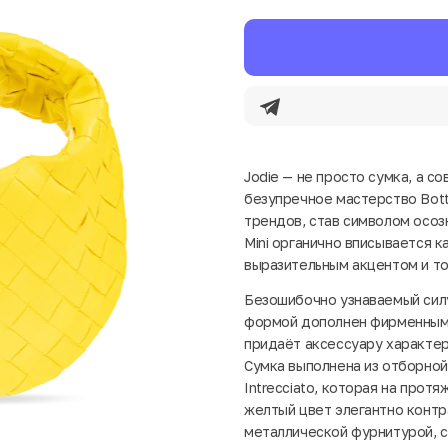
Jodie — не просто сумка, а 
безупречное мастерство Bott
трендов, став символом осоз
Mini органично вписывается к
выразительным акцентом и то
Безошибочно узнаваемый силу
формой дополнен фирменным 
придаёт аксессуару характер
Сумка выполнена из отборной
Intrecciato, которая на прот
желтый цвет элегантно контр
металлической фурнитурой, 