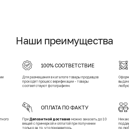
Наши преимущества
100% СООТВЕТСТВИЕ
нии
Для размещения в каталоге товары продавцов
Оформ
проходят процесс верификации - товары
выдачи
соответствуют фотографиям.
любую
ОПЛАТА ПО ФАКТУ
тного
При
Депозитной доставке
можно заказать до 10
Никак
вещей с примеркой и оплатой при получении
подде
только за то, что понравилось.
по лю