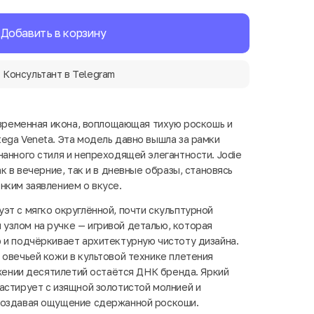
Добавить в корзину
Консультант в Telegram
современная икона, воплощающая тихую роскошь и
ega Veneta. Эта модель давно вышла за рамки
нанного стиля и непреходящей элегантности. Jodie
ак в вечерние, так и в дневные образы, становясь
нким заявлением о вкусе.
эт с мягко округлённой, почти скульптурной
узлом на ручке — игривой деталью, которая
 и подчёркивает архитектурную чистоту дизайна.
 овечьей кожи в культовой технике плетения
яжении десятилетий остаётся ДНК бренда. Яркий
астирует с изящной золотистой молнией и
создавая ощущение сдержанной роскоши.