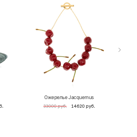
Ожерелье Jacquemus
б.
14620 руб.
33000 руб.
4