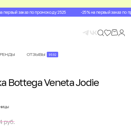
первый заказ по промокоду 2525
-25% на первый заказ по про
БРЕНДЫ
ОТЗЫВЫ
9592
а Bottega Veneta Jodie
аницы
4 руб.