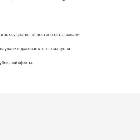
м и не осуществляет деятельность продажи
вступаем в правовые отношения купли-
убличной оферты
.