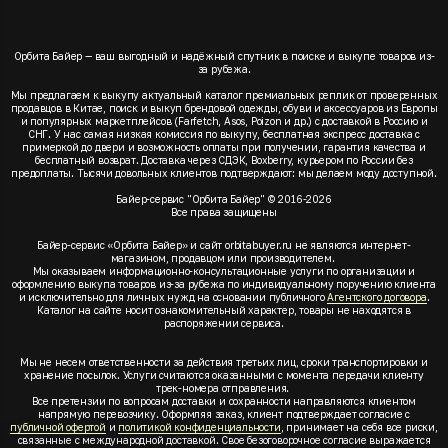
Орбита Байер — ваш выгодный и надёжный спутник в поиске и выкупе товаров из-
за рубежа.
Мы предлагаем к выкупу актуальный каталог премиальных реплик от проверенных
продавцов в Китае, поиск и выкуп брендовой одежды, обуви и аксессуаров из Европы
и популярных маркетплейсов (Farfetch, Asos, Poizon и др.) с доставкой в Россию и
СНГ. У нас самая низкая комиссия по выкупу, бесплатная экспресс доставка с
примеркой до двери и возможность оплаты при получении, гарантия качества и
бесплатный возврат. Доставка через СДЭК, Boxberry, курьером по России без
предоплаты. Тысячи довольных клиентов подтверждают: мы делаем моду доступной.
Байер-сервис "Орбита Байер" © 2016-2026
Все права защищены
Байер-сервис «Орбита Байер» и сайт orbitabuyer.ru не являются интернет-
магазином, продавцом или производителем.
Мы оказываем информационно-консультационные услуги по организации и
оформлению выкупа товаров из-за рубежа по индивидуальному поручению клиента
и исключительно для личных нужд на основании публичного
Агентского договора
.
Каталог на сайте носит ознакомительный характер, товары не находятся в
распоряжении сервиса.
Мы не несем ответственности за действия третьих лиц, сроки транспортировки и
хранение посылок. Услуги считаются оказанными с момента передачи клиенту
трек-номера отправления.
Все претензии по вопросам доставки и сохранности направляются клиентом
напрямую перевозчику. Оформляя заказ, клиент подтверждает согласие с
публичной офертой
и
политикой конфиденциальности
, принимает на себя все риски,
связанные с международной доставкой. Свое безоговорочное согласие выражается