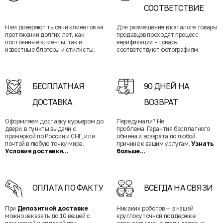
СООТВЕТСТВИЕ
Нам доверяют тысячи клиентов на
Для размещения в каталоге товары
протяжении долгих лет, как
продавцов проходят процесс
постоянные клиенты, так и
верификации - товары
известные блогеры и стилисты.
соответствуют фотографиям.
БЕСПЛАТНАЯ
90 ДНЕЙ НА
ДОСТАВКА
ВОЗВРАТ
Оформляем доставку курьером до
Передумали? Не
двери, в пункты выдачи с
проблема. Гарантия бесплатного
примеркой по России и СНГ, или
обмена и возврата по любой
почтой в любую точку мира.
причине к вашим услугам.
Узнать
Условия доставки...
больше...
ОПЛАТА ПО ФАКТУ
ВСЕГДА НА СВЯЗИ
При
Депозитной доставке
Никаких роботов — в нашей
можно заказать до 10 вещей с
круглосуточной поддержке