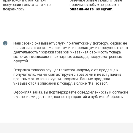
примеркой и оплатой при
отвечают живые люди, готовые
получении только за то, что
помочь по любым вопросам в
понравилось.
онлайн-чате Telegram
.
Наш сервис оказывает услуги по агентскому договору, сервис не
является интернет-магазином или продавцом и не осуществляет
деятельность продажи товаров. Указанная стоимость товара
включает комиссию и накладные расходы, предусмотренные
офертой.
Отправка товаров осуществляется напрямую от продавца к
получателю, мы не контактируем с товарами и не вступаем в
правовые отношения купли-продажи. Данные продавца
указываются в описании к товару, в блоке "Качество".
Оформляя заказ, вы подтверждаете осведомленность и согласие
с условиями
доставки
,
возврата
,
гарантий
и
публичной оферты
.