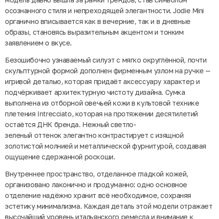
осознанного стиля и непреходящей элегантности. Jodie Mini
органично вписывается как в вечерние, так и в дневные
образы, становясь выразительным акцентом и тонким
заявлением о вкусе.
Безошибочно узнаваемый силуэт с мягко округлённой, почти
скульптурной формой дополнен фирменным узлом на ручке —
игривой деталью, которая придаёт аксессуару характер и
подчёркивает архитектурную чистоту дизайна. Сумка
выполнена из отборной овечьей кожи в культовой технике
плетения Intrecciato, которая на протяжении десятилетий
остаётся ДНК бренда. Нежный светло-
зеленый оттенок элегантно контрастирует с изящной
золотистой молнией и металлической фурнитурой, создавая
ощущение сдержанной роскоши.
Внутреннее пространство, отделанное гладкой кожей,
организовано лаконично и продуманно: одно основное
отделение надёжно хранит всё необходимое, сохраняя
эстетику минимализма. Каждая деталь этой модели отражает
высочайший уровень итальянского ремесла и внимание к