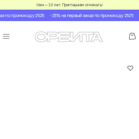
Нам — 10 лет. Приглашаем отмечать!
з по промокоду 2525
-25% на первый заказ по промокоду 2525
-