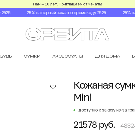
Нам — 10 лет. Приглашаем отмечать!
525
-25% на первый заказ по промокоду 2525
-25% на п
БУВЬ
СУМКИ
АКСЕССУАРЫ
ДЛЯ ДОМА
Кожаная сумк
Mini
доступно к заказу из-за гр
21578 руб.
4832