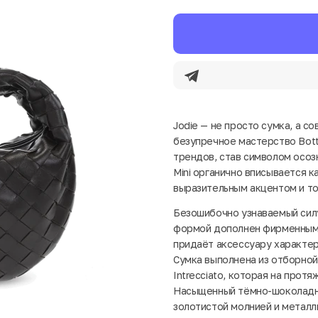
Jodie — не просто сумка, а 
безупречное мастерство Bott
трендов, став символом осоз
Mini органично вписывается к
выразительным акцентом и то
Безошибочно узнаваемый силу
формой дополнен фирменным 
придаёт аксессуару характер
Сумка выполнена из отборной
Intrecciato, которая на прот
Насыщенный тёмно-шоколадны
золотистой молнией и метал