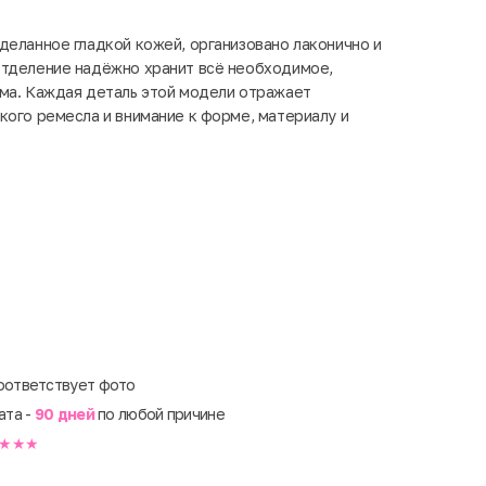
деланное гладкой кожей, организовано лаконично и
отделение надёжно хранит всё необходимое,
ма. Каждая деталь этой модели отражает
кого ремесла и внимание к форме, материалу и
оответствует фото
ата -
90 дней
по любой причине
★★★