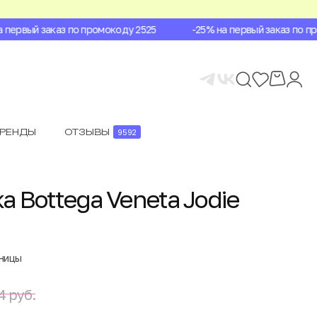
ервый заказ по промокоду 2525
-25% на первый заказ по про
БРЕНДЫ
ОТЗЫВЫ
9592
а Bottega Veneta Jodie
аницы
4 руб.