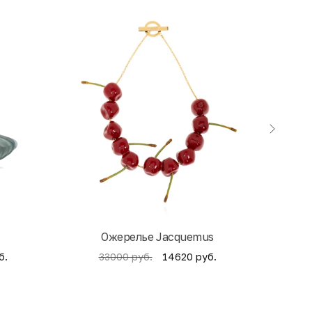
Ожерелье Jacquemus
б.
14620 руб.
33000 руб.
4