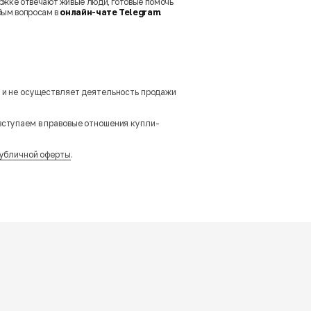
ржке отвечают живые люди, готовые помочь
бым вопросам в
онлайн-чате Telegram
.
м и не осуществляет деятельность продажи
вступаем в правовые отношения купли-
убличной оферты
.