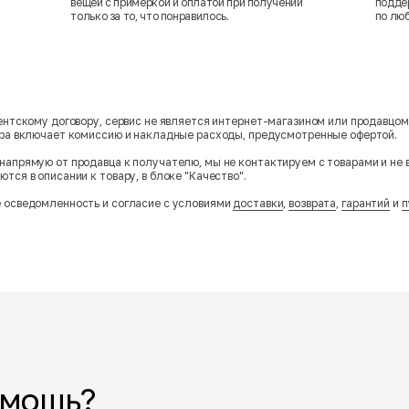
вещей с примеркой и оплатой при получении
подде
только за то, что понравилось.
по лю
гентскому договору, сервис не является интернет-магазином или продавцо
ара включает комиссию и накладные расходы, предусмотренные офертой.
напрямую от продавца к получателю, мы не контактируем с товарами и не 
тся в описании к товару, в блоке "Качество".
 осведомленность и согласие с условиями
доставки
,
возврата
,
гарантий
и
п
омощь?