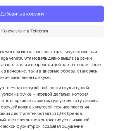
Добавить в корзину
Консультант в Telegram
современная икона, воплощающая тихую роскошь и
ega Veneta. Эта модель давно вышла за рамки
нанного стиля и непреходящей элегантности. Jodie
ак в вечерние, так и в дневные образы, становясь
нким заявлением о вкусе.
эт с мягко округлённой, почти скульптурной
узлом на ручке — игривой деталью, которая
 и подчёркивает архитектурную чистоту дизайна.
 овечьей кожи в культовой технике плетения
яжении десятилетий остаётся ДНК бренда.
й цвет элегантно контрастирует с изящной
лической фурнитурой, создавая ощущение