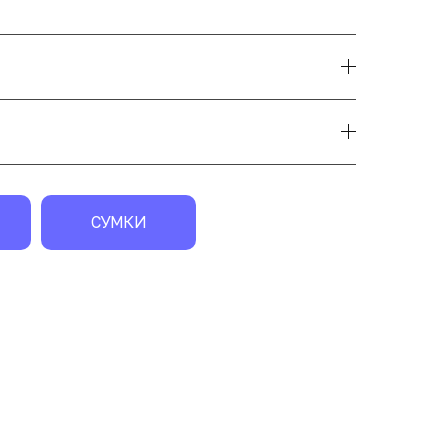
СУМКИ
экск