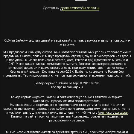
Доступны
другие способы оплаты
Орбита Байер — ваш выгодный и надёжный спутник в поиске и выкупе товаров из-
за рубежа.
Мы предлагаем к выкупу актуальный каталог премиальных реплик от проверенных
продавцов в Китае, поиск и выкуп брендовой одежды, обуви и аксессуаров из Европы
и популярных маркетплейсов (Farfetch, Asos, Poizon и др.) с доставкой в Россию и
СНГ. У нас самая низкая комиссия по выкупу, бесплатная экспресс доставка с
примеркой до двери и возможность оплаты при получении, гарантия качества и
бесплатный возврат. Доставка через СДЭК, Boxberry, курьером по России без
предоплаты. Тысячи довольных клиентов подтверждают: мы делаем моду доступной.
Байер-сервис "Орбита Байер" © 2016-2026
Все права защищены
Байер-сервис «Орбита Байер» и сайт orbitabuyer.ru не являются интернет-
магазином, продавцом или производителем.
Мы оказываем информационно-консультационные услуги по организации и
оформлению выкупа товаров из-за рубежа по индивидуальному поручению клиента
и исключительно для личных нужд на основании публичного
Агентского договора
.
Каталог на сайте носит ознакомительный характер, товары не находятся в
распоряжении сервиса.
Мы не несем ответственности за действия третьих лиц, сроки транспортировки и