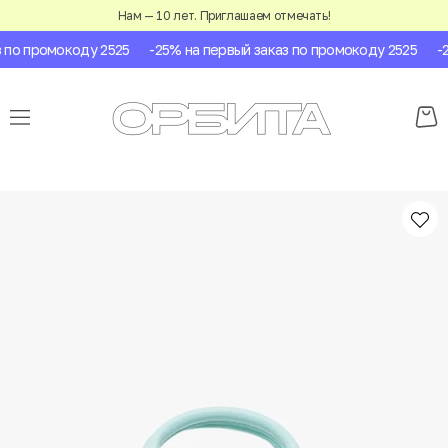
Нам — 10 лет. Приглашаем отмечать!
по промокоду 2525
-25% на первый заказ по промокоду 2525
-25