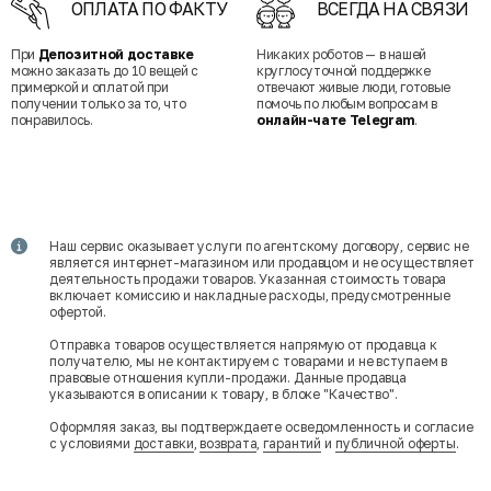
ОПЛАТА ПО ФАКТУ
ВСЕГДА НА СВЯЗИ
При
Депозитной доставке
Никаких роботов — в нашей
можно заказать до 10 вещей с
круглосуточной поддержке
примеркой и оплатой при
отвечают живые люди, готовые
получении только за то, что
помочь по любым вопросам в
понравилось.
онлайн-чате Telegram
.
Наш сервис оказывает услуги по агентскому договору, сервис не
является интернет-магазином или продавцом и не осуществляет
деятельность продажи товаров. Указанная стоимость товара
включает комиссию и накладные расходы, предусмотренные
офертой.
Отправка товаров осуществляется напрямую от продавца к
получателю, мы не контактируем с товарами и не вступаем в
правовые отношения купли-продажи. Данные продавца
указываются в описании к товару, в блоке "Качество".
Оформляя заказ, вы подтверждаете осведомленность и согласие
с условиями
доставки
,
возврата
,
гарантий
и
публичной оферты
.