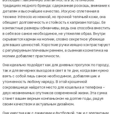
традициях модного бренда: сдержанная роскошь, внимание к
деталям и высочайшее качество. Искусно сплетенная в
технике Intreccio из нежной, но прочной телячьей кожи, она
обещает долговечность и стойкость к капризам погоды. Ее
компактные размеры обманчивы, ведь она способна вместить
в себя все самое необходимое, не утяжеляя образ. Внутри
скрывается карман на молнии, словно секретное убежище
для ваших ценностей. Короткие ручки изящно контрастируют
с регулируемым плечевым ремнем, а съемная косметичка на
молнии добавляет практичности.
Она идеально подойдет как для дневных прогулок по городу,
так и для вечерних выходов в свет в те дни, когда вам нужно
взять с собой лишь самое необходимое, добавляя шик и
утонченность любому наряду. В этой крошечной
сокровищнице найдется место для кошелька и телефона –
двух незаменимых спутников современной жизни. Эта сумка
станет вашим верным компаньоном на долгие годы, радуя
своим качеством и актуальным дизайном.
Она уместна как с джинсами и футболкой, так и с элегантным