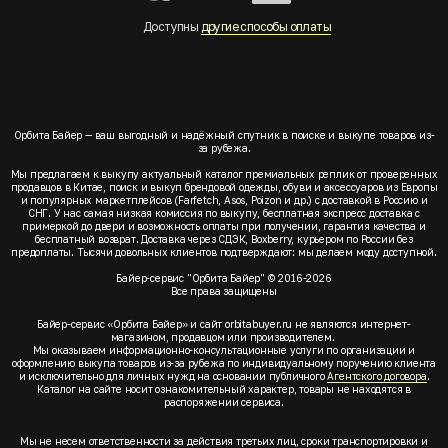
Доступны
другие способы оплаты
Орбита Байер — ваш выгодный и надёжный спутник в поиске и выкупе товаров из-
за рубежа.
Мы предлагаем к выкупу актуальный каталог премиальных реплик от проверенных
продавцов в Китае, поиск и выкуп брендовой одежды, обуви и аксессуаров из Европы
и популярных маркетплейсов (Farfetch, Asos, Poizon и др.) с доставкой в Россию и
СНГ. У нас самая низкая комиссия по выкупу, бесплатная экспресс доставка с
примеркой до двери и возможность оплаты при получении, гарантия качества и
бесплатный возврат. Доставка через СДЭК, Boxberry, курьером по России без
предоплаты. Тысячи довольных клиентов подтверждают: мы делаем моду доступной.
Байер-сервис "Орбита Байер" © 2016-2026
Все права защищены
Байер-сервис «Орбита Байер» и сайт orbitabuyer.ru не являются интернет-
магазином, продавцом или производителем.
Мы оказываем информационно-консультационные услуги по организации и
оформлению выкупа товаров из-за рубежа по индивидуальному поручению клиента
и исключительно для личных нужд на основании публичного
Агентского договора
.
Каталог на сайте носит ознакомительный характер, товары не находятся в
распоряжении сервиса.
Мы не несем ответственности за действия третьих лиц, сроки транспортировки и