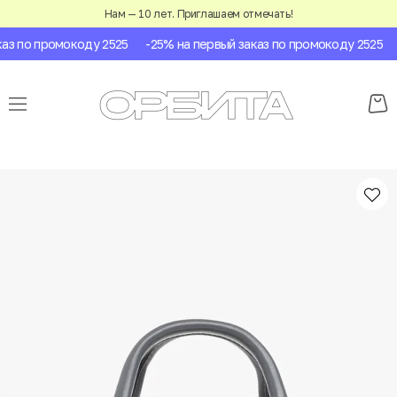
Нам — 10 лет. Приглашаем отмечать!
з по промокоду 2525
-25% на первый заказ по промокоду 2525
-