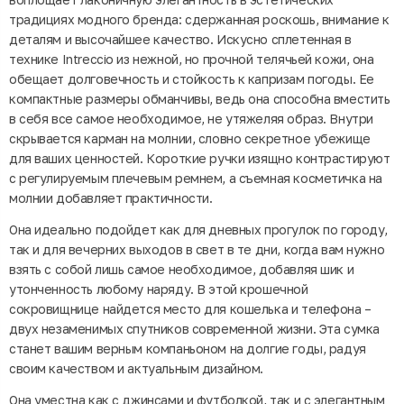
традициях модного бренда: сдержанная роскошь, внимание к
деталям и высочайшее качество. Искусно сплетенная в
технике Intreccio из нежной, но прочной телячьей кожи, она
обещает долговечность и стойкость к капризам погоды. Ее
компактные размеры обманчивы, ведь она способна вместить
в себя все самое необходимое, не утяжеляя образ. Внутри
скрывается карман на молнии, словно секретное убежище
для ваших ценностей. Короткие ручки изящно контрастируют
с регулируемым плечевым ремнем, а съемная косметичка на
молнии добавляет практичности.
Она идеально подойдет как для дневных прогулок по городу,
так и для вечерних выходов в свет в те дни, когда вам нужно
взять с собой лишь самое необходимое, добавляя шик и
утонченность любому наряду. В этой крошечной
сокровищнице найдется место для кошелька и телефона –
двух незаменимых спутников современной жизни. Эта сумка
станет вашим верным компаньоном на долгие годы, радуя
своим качеством и актуальным дизайном.
Она уместна как с джинсами и футболкой, так и с элегантным