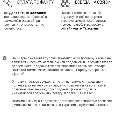
ОПЛАТА ПО ФАКТУ
ВСЕГДА НА СВЯЗИ
При
Депозитной доставке
Никаких роботов — в нашей
можно заказать до 10 вещей с
круглосуточной поддержке
примеркой и оплатой при
отвечают живые люди, готовые
получении только за то, что
помочь по любым вопросам в
понравилось.
онлайн-чате Telegram
.
Наш сервис оказывает услуги по агентскому договору, сервис не
является интернет-магазином или продавцом и не осуществляет
деятельность продажи товаров. Указанная стоимость товара
включает комиссию и накладные расходы, предусмотренные
офертой.
Отправка товаров осуществляется напрямую от продавца к
получателю, мы не контактируем с товарами и не вступаем в
правовые отношения купли-продажи. Данные продавца
указываются в описании к товару, в блоке "Качество".
Оформляя заказ, вы подтверждаете осведомленность и согласие
с условиями
доставки
,
возврата
,
гарантий
и
публичной оферты
.