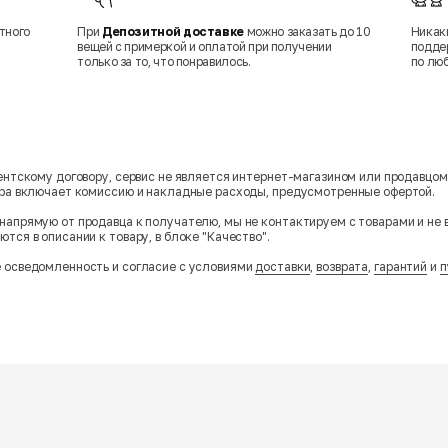
тного
При
Депозитной доставке
можно заказать до 10
Никак
вещей с примеркой и оплатой при получении
подде
только за то, что понравилось.
по лю
гентскому договору, сервис не является интернет-магазином или продавцо
ара включает комиссию и накладные расходы, предусмотренные офертой.
напрямую от продавца к получателю, мы не контактируем с товарами и не 
тся в описании к товару, в блоке "Качество".
 осведомленность и согласие с условиями
доставки
,
возврата
,
гарантий
и
п