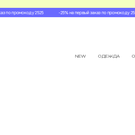
з по промокоду 2525
-25% на первый заказ по промокоду 2525
NEW
ОДЕЖДА
О