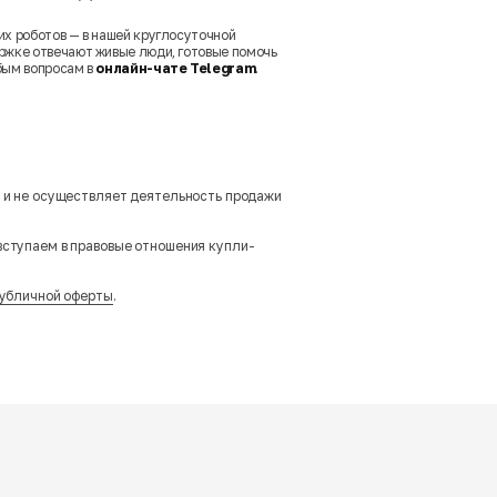
их роботов — в нашей круглосуточной
ржке отвечают живые люди, готовые помочь
бым вопросам в
онлайн-чате Telegram
.
м и не осуществляет деятельность продажи
вступаем в правовые отношения купли-
убличной оферты
.