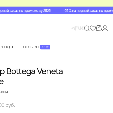
вый заказ по промокоду 2525
-25% на первый заказ по промок
БРЕНДЫ
ОТЗЫВЫ
9592
 Bottega Veneta
e
аницы
00 руб.