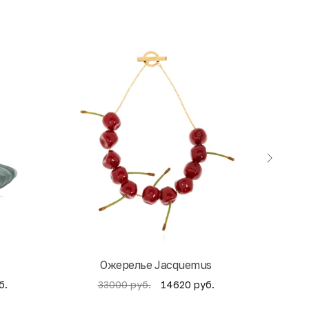
экск
Ожерелье Jacquemus
б.
14620 руб.
33000 руб.
4