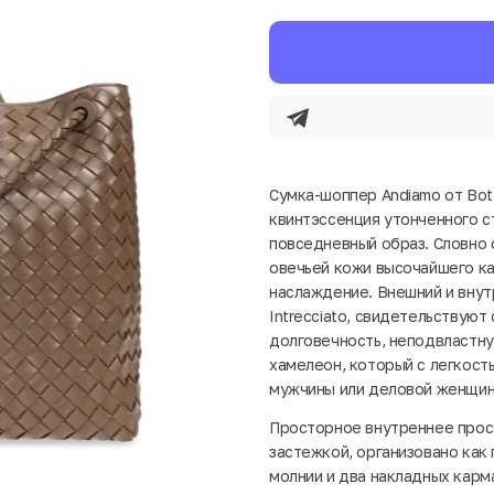
Сумка-шоппер Andiamo от Bott
квинтэссенция утонченного с
повседневный образ. Словно с
овечьей кожи высочайшего ка
наслаждение. Внешний и внут
Intrecciato, свидетельствую
долговечность, неподвластну
хамелеон, который с легкост
мужчины или деловой женщин
Просторное внутреннее прос
застежкой, организовано как
молнии и два накладных карм