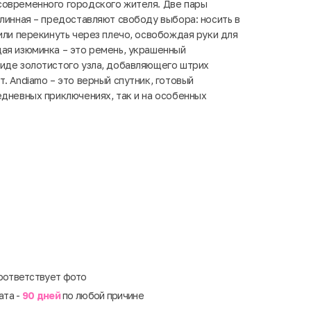
современного городского жителя. Две пары
длинная – предоставляют свободу выбора: носить в
 или перекинуть через плечо, освобождая руки для
ая изюминка – это ремень, украшенный
иде золотистого узла, добавляющего штрих
. Andiamo – это верный спутник, готовый
едневных приключениях, так и на особенных
оответствует фото
ата -
90 дней
по любой причине