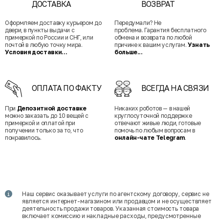
ДОСТАВКА
ВОЗВРАТ
Оформляем доставку курьером до
Передумали? Не
двери, в пункты выдачи с
проблема. Гарантия бесплатного
примеркой по России и СНГ, или
обмена и возврата по любой
почтой в любую точку мира.
причине к вашим услугам.
Узнать
Условия доставки...
больше...
ОПЛАТА ПО ФАКТУ
ВСЕГДА НА СВЯЗИ
При
Депозитной доставке
Никаких роботов — в нашей
можно заказать до 10 вещей с
круглосуточной поддержке
примеркой и оплатой при
отвечают живые люди, готовые
получении только за то, что
помочь по любым вопросам в
понравилось.
онлайн-чате Telegram
.
Наш сервис оказывает услуги по агентскому договору, сервис не
является интернет-магазином или продавцом и не осуществляет
деятельность продажи товаров. Указанная стоимость товара
включает комиссию и накладные расходы, предусмотренные