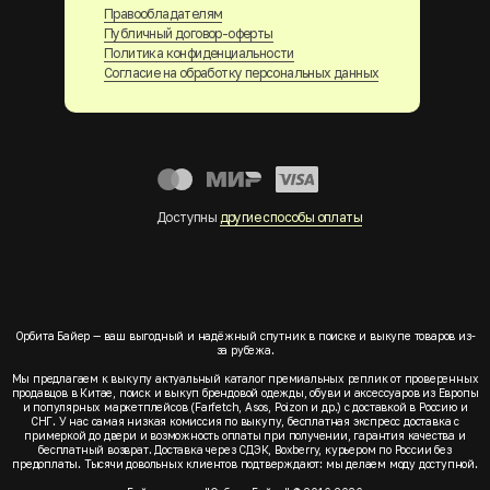
Правообладателям
Публичный договор-оферты
Политика конфиденциальности
Согласие на обработку персональных данных
Доступны
другие способы оплаты
Орбита Байер — ваш выгодный и надёжный спутник в поиске и выкупе товаров из-
за рубежа.
Мы предлагаем к выкупу актуальный каталог премиальных реплик от проверенных
продавцов в Китае, поиск и выкуп брендовой одежды, обуви и аксессуаров из Европы
и популярных маркетплейсов (Farfetch, Asos, Poizon и др.) с доставкой в Россию и
СНГ. У нас самая низкая комиссия по выкупу, бесплатная экспресс доставка с
примеркой до двери и возможность оплаты при получении, гарантия качества и
бесплатный возврат. Доставка через СДЭК, Boxberry, курьером по России без
предоплаты. Тысячи довольных клиентов подтверждают: мы делаем моду доступной.