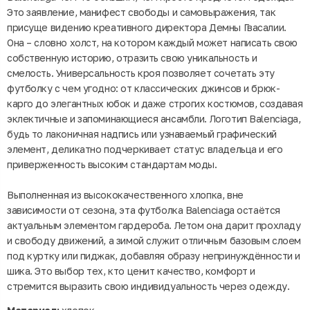
Это заявление, манифест свободы и самовыражения, так
присуще видению креативного директора Демны Гвасалии.
Она – словно холст, на котором каждый может написать свою
собственную историю, отразить свою уникальность и
смелость. Универсальность кроя позволяет сочетать эту
футболку с чем угодно: от классических джинсов и брюк-
карго до элегантных юбок и даже строгих костюмов, создавая
эклектичные и запоминающиеся ансамбли. Логотип Balenciaga,
будь то лаконичная надпись или узнаваемый графический
элемент, деликатно подчеркивает статус владельца и его
приверженность высоким стандартам моды.
Выполненная из высококачественного хлопка, вне
зависимости от сезона, эта футболка Balenciaga остаётся
актуальным элементом гардероба. Летом она дарит прохладу
и свободу движений, а зимой служит отличным базовым слоем
под куртку или пиджак, добавляя образу непринуждённости и
шика. Это выбор тех, кто ценит качество, комфорт и
стремится выразить свою индивидуальность через одежду.