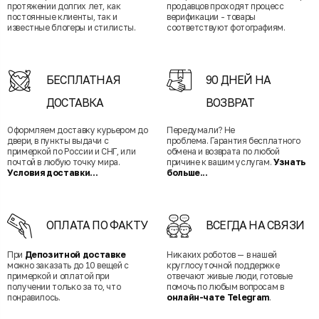
протяжении долгих лет, как
продавцов проходят процесс
постоянные клиенты, так и
верификации - товары
известные блогеры и стилисты.
соответствуют фотографиям.
БЕСПЛАТНАЯ
90 ДНЕЙ НА
ДОСТАВКА
ВОЗВРАТ
Оформляем доставку курьером до
Передумали? Не
двери, в пункты выдачи с
проблема. Гарантия бесплатного
примеркой по России и СНГ, или
обмена и возврата по любой
почтой в любую точку мира.
причине к вашим услугам.
Узнать
Условия доставки...
больше...
ОПЛАТА ПО ФАКТУ
ВСЕГДА НА СВЯЗИ
При
Депозитной доставке
Никаких роботов — в нашей
можно заказать до 10 вещей с
круглосуточной поддержке
примеркой и оплатой при
отвечают живые люди, готовые
получении только за то, что
помочь по любым вопросам в
понравилось.
онлайн-чате Telegram
.