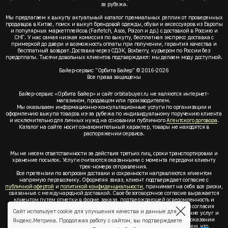
за рубежа.
Мы предлагаем к выкупу актуальный каталог премиальных реплик от проверенных
продавцов в Китае, поиск и выкуп брендовой одежды, обуви и аксессуаров из Европы
и популярных маркетплейсов (Farfetch, Asos, Poizon и др.) с доставкой в Россию и
СНГ. У нас самая низкая комиссия по выкупу, бесплатная экспресс доставка с
примеркой до двери и возможность оплаты при получении, гарантия качества и
бесплатный возврат. Доставка через СДЭК, Boxberry, курьером по России без
предоплаты. Тысячи довольных клиентов подтверждают: мы делаем моду доступной.
Байер-сервис "Орбита Байер" © 2016-2026
Все права защищены
Байер-сервис «Орбита Байер» и сайт orbitabuyer.ru не являются интернет-
магазином, продавцом или производителем.
Мы оказываем информационно-консультационные услуги по организации и
оформлению выкупа товаров из-за рубежа по индивидуальному поручению клиента
и исключительно для личных нужд на основании публичного
Агентского договора
.
Каталог на сайте носит ознакомительный характер, товары не находятся в
распоряжении сервиса.
Мы не несем ответственности за действия третьих лиц, сроки транспортировки и
хранение посылок. Услуги считаются оказанными с момента передачи клиенту
трек-номера отправления.
Все претензии по вопросам доставки и сохранности направляются клиентом
напрямую перевозчику. Оформляя заказ, клиент подтверждает согласие с
публичной офертой
и
политикой конфиденциальности
, принимает на себя все риски,
связанные с международной доставкой. Свое безоговорочное согласие выражается
клиентом путем отметки в форме заказа, подтверждающей осведомленность и
согласие клиента со всеми предлагаемыми сервисом условиями. Без согласия
Сайт использует cookie для улучшения качества и данные для
клиента с
публичной офертой
и
политикой конфиденциальности
оказание услуг и
оформление заказа невозможно. Заключая акцепт условий оферты об оказании
Яндекс.Метрика. Продолжая работу с сайтом, вы подтверждаете
услуг, клиент понимает, заверяет, подтверждает и соглашается с тем, что