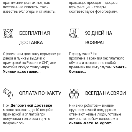
протяжении долгих лет, как
продавцов проходят процесс
постоянные клиенты, так и
верификации - товары
известные блогеры и стилисты.
соответствуют фотографиям.
БЕСПЛАТНАЯ
90 ДНЕЙ НА
ДОСТАВКА
ВОЗВРАТ
Оформляем доставку курьером до
Передумали? Не
двери, в пункты выдачи с
проблема. Гарантия бесплатного
примеркой по России и СНГ, или
обмена и возврата по любой
почтой в любую точку мира.
причине к вашим услугам.
Узнать
Условия доставки...
больше...
ОПЛАТА ПО ФАКТУ
ВСЕГДА НА СВЯЗИ
При
Депозитной доставке
Никаких роботов — в нашей
можно заказать до 10 вещей с
круглосуточной поддержке
примеркой и оплатой при
отвечают живые люди, готовые
получении только за то, что
помочь по любым вопросам в
понравилось.
онлайн-чате Telegram
.