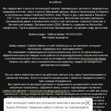
за рубежа.
Мы предлагаем к выкупу актуальный каталог премиальных реплик от проверенных
продавцов в Китае, поиск и выкуп брендовой одежды, обуви и аксессуаров из Европы
и популярных маркетплейсов (Farfetch, Asos, Poizon и др.) с доставкой в Россию и
СНГ. У нас самая низкая комиссия по выкупу, бесплатная экспресс доставка с
примеркой до двери и возможность оплаты при получении, гарантия качества и
бесплатный возврат. Доставка через СДЭК, Boxberry, курьером по России без
предоплаты. Тысячи довольных клиентов подтверждают: мы делаем моду доступной.
Байер-сервис "Орбита Байер" © 2016-2026
Все права защищены
Байер-сервис «Орбита Байер» и сайт orbitabuyer.ru не являются интернет-
магазином, продавцом или производителем.
Мы оказываем информационно-консультационные услуги по организации и
оформлению выкупа товаров из-за рубежа по индивидуальному поручению клиента
и исключительно для личных нужд на основании публичного
Агентского договора
.
Каталог на сайте носит ознакомительный характер, товары не находятся в
распоряжении сервиса.
Мы не несем ответственности за действия третьих лиц, сроки транспортировки и
хранение посылок. Услуги считаются оказанными с момента передачи клиенту
трек-номера отправления.
Все претензии по вопросам доставки и сохранности направляются клиентом
напрямую перевозчику. Оформляя заказ, клиент подтверждает согласие с
публичной офертой
и
политикой конфиденциальности
, принимает на себя все риски,
связанные с международной доставкой. Свое безоговорочное согласие выражается
клиентом путем отметки в форме заказа, подтверждающей осведомленность и
согласие клиента со всеми предлагаемыми сервисом условиями. Без согласия
Сайт использует cookie для улучшения качества и данные для
клиента с
публичной офертой
и
политикой конфиденциальности
оказание услуг и
оформление заказа невозможно. Заключая акцепт условий оферты об оказании
Яндекс.Метрика. Продолжая работу с сайтом, вы подтверждаете
услуг, клиент понимает, заверяет, подтверждает и соглашается с тем, что