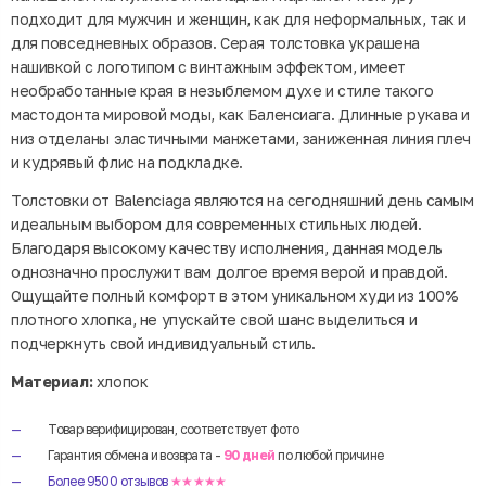
подходит для мужчин и женщин, как для неформальных, так и
для повседневных образов. Серая толстовка украшена
нашивкой с логотипом с винтажным эффектом, имеет
необработанные края в незыблемом духе и стиле такого
мастодонта мировой моды, как Баленсиага. Длинные рукава и
низ отделаны эластичными манжетами, заниженная линия плеч
и кудрявый флис на подкладке.
Толстовки от Balenciaga являются на сегодняшний день самым
идеальным выбором для современных стильных людей.
Благодаря высокому качеству исполнения, данная модель
однозначно прослужит вам долгое время верой и правдой.
Ощущайте полный комфорт в этом уникальном худи из 100%
плотного хлопка, не упускайте свой шанс выделиться и
подчеркнуть свой индивидуальный стиль.
Материал:
хлопок
Товар верифицирован, соответствует фото
Гарантия обмена и возврата -
90 дней
по любой причине
Более 9500 отзывов
★★★★★