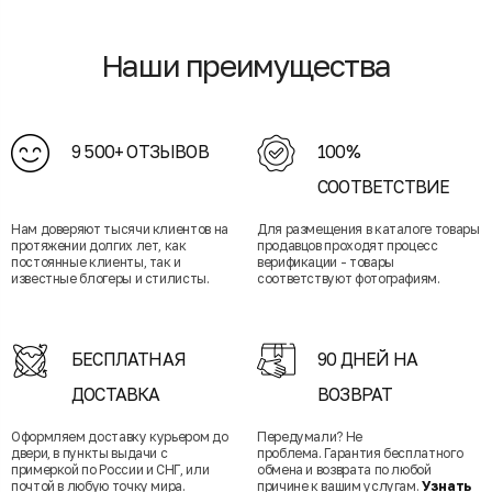
Наши преимущества
9 500+ ОТЗЫВОВ
100%
СООТВЕТСТВИЕ
Нам доверяют тысячи клиентов на
Для размещения в каталоге товары
протяжении долгих лет, как
продавцов проходят процесс
постоянные клиенты, так и
верификации - товары
известные блогеры и стилисты.
соответствуют фотографиям.
БЕСПЛАТНАЯ
90 ДНЕЙ НА
ДОСТАВКА
ВОЗВРАТ
Оформляем доставку курьером до
Передумали? Не
двери, в пункты выдачи с
проблема. Гарантия бесплатного
примеркой по России и СНГ, или
обмена и возврата по любой
почтой в любую точку мира.
причине к вашим услугам.
Узнать