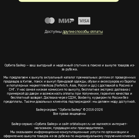
Доступны
другие способы оплаты
Орбита Байер — ваш выгодный и надёжный спутник в поиске и выкупе товаров из-
за рубежа.
Мы предлагаем к выкупу актуальный каталог премиальных реплик от проверенных
продавцов в Китае, поиск и выкуп брендовой одежды, обуви и аксессуаров из Европы
и популярных маркетплейсов (Farfetch, Asos, Poizon и др.) с доставкой в Россию и
СНГ. У нас самая низкая комиссия по выкупу, бесплатная экспресс доставка с
примеркой до двери и возможность оплаты при получении, гарантия качества и
бесплатный возврат. Доставка через СДЭК, Boxberry, курьером по России без
предоплаты. Тысячи довольных клиентов подтверждают: мы делаем моду доступной.
Байер-сервис "Орбита Байер" © 2016-2026
Все права защищены
Байер-сервис «Орбита Байер» и сайт orbitabuyer.ru не являются интернет-
магазином, продавцом или производителем.
Мы оказываем информационно-консультационные услуги по организации и
оформлению выкупа товаров из-за рубежа по индивидуальному поручению клиента