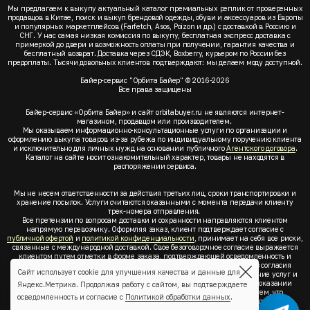
Мы предлагаем к выкупу актуальный каталог премиальных реплик от проверенных
продавцов в Китае, поиск и выкуп брендовой одежды, обуви и аксессуаров из Европы
и популярных маркетплейсов (Farfetch, Asos, Poizon и др.) с доставкой в Россию и
СНГ. У нас самая низкая комиссия по выкупу, бесплатная экспресс доставка с
примеркой до двери и возможность оплаты при получении, гарантия качества и
бесплатный возврат. Доставка через СДЭК, Boxberry, курьером по России без
предоплаты. Тысячи довольных клиентов подтверждают: мы делаем моду доступной.
Байер-сервис "Орбита Байер" © 2016-2026
Все права защищены
Байер-сервис «Орбита Байер» и сайт orbitabuyer.ru не являются интернет-
магазином, продавцом или производителем.
Мы оказываем информационно-консультационные услуги по организации и
оформлению выкупа товаров из-за рубежа по индивидуальному поручению клиента
и исключительно для личных нужд на основании публичного
Агентского договора
.
Каталог на сайте носит ознакомительный характер, товары не находятся в
распоряжении сервиса.
Мы не несем ответственности за действия третьих лиц, сроки транспортировки и
хранение посылок. Услуги считаются оказанными с момента передачи клиенту
трек-номера отправления.
Все претензии по вопросам доставки и сохранности направляются клиентом
напрямую перевозчику. Оформляя заказ, клиент подтверждает согласие с
публичной офертой
и
политикой конфиденциальности
, принимает на себя все риски,
связанные с международной доставкой. Свое безоговорочное согласие выражается
клиентом путем отметки в форме заказа, подтверждающей осведомленность и
согласие клиента со всеми предлагаемыми сервисом условиями. Без согласия
Сайт использует cookie для улучшения качества и данные для
клиента с
публичной офертой
и
политикой конфиденциальности
оказание услуг и
оформление заказа невозможно. Заключая акцепт условий оферты об оказании
Яндекс.Метрика. Продолжая работу с сайтом, вы подтверждаете
услуг, клиент понимает, заверяет, подтверждает и соглашается с тем, что
осведомленность и согласие с
Политикой обработки данных
.
выкупаемые товары по индивидуальному запросу выбраны им для личных,