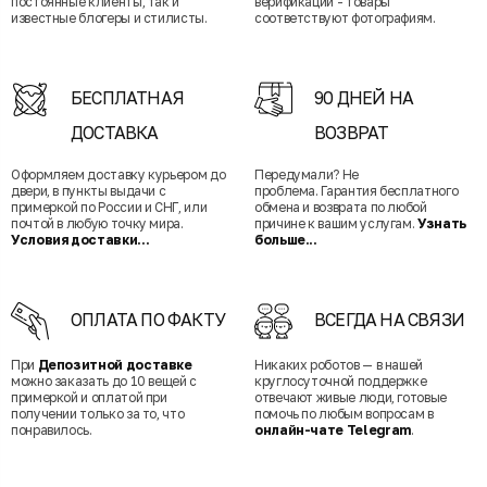
постоянные клиенты, так и
верификации - товары
известные блогеры и стилисты.
соответствуют фотографиям.
БЕСПЛАТНАЯ
90 ДНЕЙ НА
ДОСТАВКА
ВОЗВРАТ
Оформляем доставку курьером до
Передумали? Не
двери, в пункты выдачи с
проблема. Гарантия бесплатного
примеркой по России и СНГ, или
обмена и возврата по любой
почтой в любую точку мира.
причине к вашим услугам.
Узнать
Условия доставки...
больше...
ОПЛАТА ПО ФАКТУ
ВСЕГДА НА СВЯЗИ
При
Депозитной доставке
Никаких роботов — в нашей
можно заказать до 10 вещей с
круглосуточной поддержке
примеркой и оплатой при
отвечают живые люди, готовые
получении только за то, что
помочь по любым вопросам в
понравилось.
онлайн-чате Telegram
.