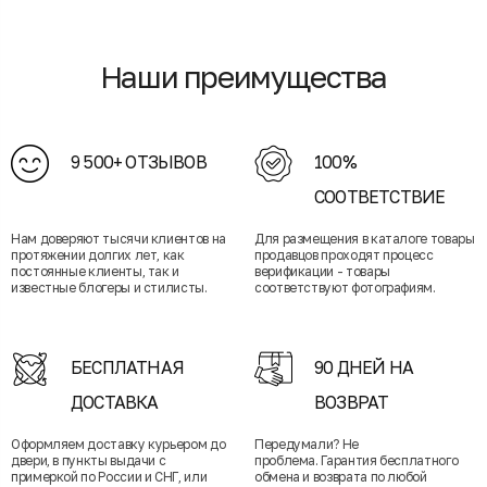
Наши преимущества
9 500+ ОТЗЫВОВ
100%
СООТВЕТСТВИЕ
Нам доверяют тысячи клиентов на
Для размещения в каталоге товары
протяжении долгих лет, как
продавцов проходят процесс
постоянные клиенты, так и
верификации - товары
известные блогеры и стилисты.
соответствуют фотографиям.
БЕСПЛАТНАЯ
90 ДНЕЙ НА
ДОСТАВКА
ВОЗВРАТ
Оформляем доставку курьером до
Передумали? Не
двери, в пункты выдачи с
проблема. Гарантия бесплатного
примеркой по России и СНГ, или
обмена и возврата по любой