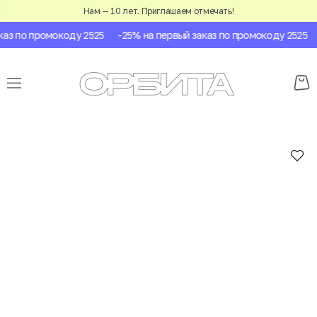
Нам — 10 лет. Приглашаем отмечать!
з по промокоду 2525
-25% на первый заказ по промокоду 2525
-