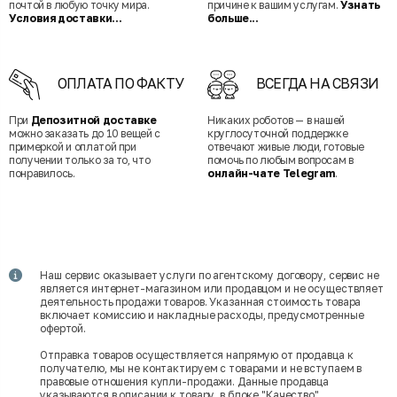
почтой в любую точку мира.
причине к вашим услугам.
Узнать
Условия доставки...
больше...
ОПЛАТА ПО ФАКТУ
ВСЕГДА НА СВЯЗИ
При
Депозитной доставке
Никаких роботов — в нашей
можно заказать до 10 вещей с
круглосуточной поддержке
примеркой и оплатой при
отвечают живые люди, готовые
получении только за то, что
помочь по любым вопросам в
понравилось.
онлайн-чате Telegram
.
Наш сервис оказывает услуги по агентскому договору, сервис не
является интернет-магазином или продавцом и не осуществляет
деятельность продажи товаров. Указанная стоимость товара
включает комиссию и накладные расходы, предусмотренные
офертой.
Отправка товаров осуществляется напрямую от продавца к
получателю, мы не контактируем с товарами и не вступаем в
правовые отношения купли-продажи. Данные продавца
указываются в описании к товару, в блоке "Качество".