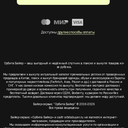
Доступны
другие способы оплаты
Орбита Байер — ваш выгодный и надёжный спутник в поиске и выкупе товаров из-
за рубежа.
Мы предлагаем к выкупу актуальный каталог премиальных реплик от проверенных
продавцов в Китае, поиск и выкуп брендовой одежды, обуви и аксессуаров из Европы
и популярных маркетплейсов (Farfetch, Asos, Poizon и др.) с доставкой в Россию и
СНГ. У нас самая низкая комиссия по выкупу, бесплатная экспресс доставка с
примеркой до двери и возможность оплаты при получении, гарантия качества и
бесплатный возврат. Доставка через СДЭК, Boxberry, курьером по России без
предоплаты. Тысячи довольных клиентов подтверждают: мы делаем моду доступной.
Байер-сервис "Орбита Байер" © 2016-2026
Все права защищены
Байер-сервис «Орбита Байер» и сайт orbitabuyer.ru не являются интернет-
магазином, продавцом или производителем.
Мы оказываем информационно-консультационные услуги по организации и