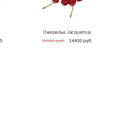
Ожерелье Jacquemus
б.
14620 руб.
33000 руб.
4