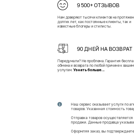
9 500+ ОТЗЫВОВ
Нам доверяют тысячи клиентов на протяже
долгих лет, как постоянные клиенты, так и
известные блогеры и стилисты.
90 ДНЕЙ НА ВОЗВРАТ
Передумали? Не проблема. Гарантия беспла
обмена и возврата по любой причине к вашим
услугам.
Узнать больше...
Наш сервис оказывает услуги по а
товаров. Указанная стоимость тов
Отправка товаров осуществляется 
продажи. Данные продавца указываю
Оформляя заказ, вы подтверждаете