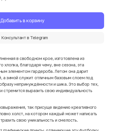
Добавить в корзину
Консультант в Telegram
лненная в свободном крое, изготовлена из
 хлопка, благодаря чему, вне сезона, эта
ным элементом гардероба. Летом она дарит
, а зимой служит отличным базовым слоем под
 образу непринуждённости и шика. Это выбор тех,
 и стремится выразить свою индивидуальность
мовыражения, так присуще видению креативного
ловно холст, на котором каждый может написать
тразить свою уникальность и смелость.
т графические принты, отличающие эту футболку