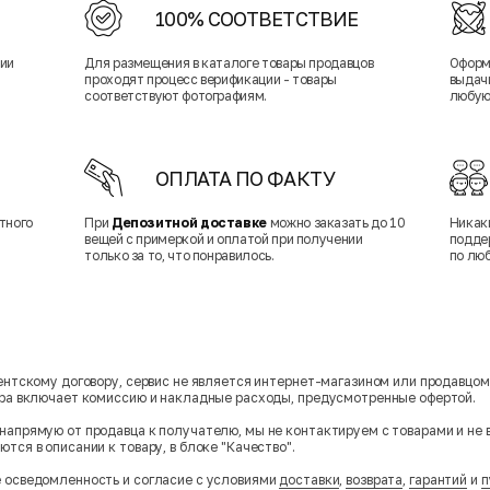
100% СООТВЕТСТВИЕ
нии
Для размещения в каталоге товары продавцов
Оформ
проходят процесс верификации - товары
выдачи
соответствуют фотографиям.
любую
ОПЛАТА ПО ФАКТУ
тного
При
Депозитной доставке
можно заказать до 10
Никак
вещей с примеркой и оплатой при получении
подде
только за то, что понравилось.
по лю
гентскому договору, сервис не является интернет-магазином или продавцо
ара включает комиссию и накладные расходы, предусмотренные офертой.
напрямую от продавца к получателю, мы не контактируем с товарами и не 
тся в описании к товару, в блоке "Качество".
 осведомленность и согласие с условиями
доставки
,
возврата
,
гарантий
и
п