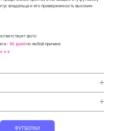
атус владельца и его приверженность высоким
оответствует фото
ата -
90 дней
по любой причине
★★★
ФУТБОЛКИ