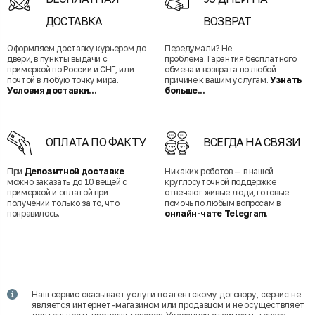
ДОСТАВКА
ВОЗВРАТ
Оформляем доставку курьером до
Передумали? Не
двери, в пункты выдачи с
проблема. Гарантия бесплатного
примеркой по России и СНГ, или
обмена и возврата по любой
почтой в любую точку мира.
причине к вашим услугам.
Узнать
Условия доставки...
больше...
ОПЛАТА ПО ФАКТУ
ВСЕГДА НА СВЯЗИ
При
Депозитной доставке
Никаких роботов — в нашей
можно заказать до 10 вещей с
круглосуточной поддержке
примеркой и оплатой при
отвечают живые люди, готовые
получении только за то, что
помочь по любым вопросам в
понравилось.
онлайн-чате Telegram
.
Наш сервис оказывает услуги по агентскому договору, сервис не
является интернет-магазином или продавцом и не осуществляет