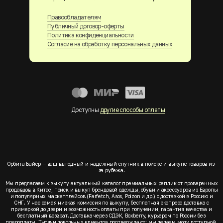
Правообладателям
Публичный договор-оферты
Политика конфиденциальности
Согласие на обработку персональных данных
Доступны
другие способы оплаты
Орбита Байер — ваш выгодный и надёжный спутник в поиске и выкупе товаров из-
за рубежа.
Мы предлагаем к выкупу актуальный каталог премиальных реплик от проверенных
продавцов в Китае, поиск и выкуп брендовой одежды, обуви и аксессуаров из Европы
и популярных маркетплейсов (Farfetch, Asos, Poizon и др.) с доставкой в Россию и
СНГ. У нас самая низкая комиссия по выкупу, бесплатная экспресс доставка с
примеркой до двери и возможность оплаты при получении, гарантия качества и
бесплатный возврат. Доставка через СДЭК, Boxberry, курьером по России без
предоплаты. Тысячи довольных клиентов подтверждают: мы делаем моду доступной.