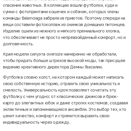
спасения животных. В коллекцию вошли футболки, худи и
сумки с фотопринтами кошечек и собачек, которых члены
команды Balenciaga забрали из приютов. Поэтому спереди на
вещи составили фотоколлаж из снимков домашних питомцев.
Изделие сшили из нежного и мягкого премиального хлопка,
что обеспечивает не просто непревзойденный комфорт, но и
долговечность.
Края модели силуэта oversize намеренно не обработали,
чтобы придать больше штрихов высокой моды, так присущее
видению креативного директора Демны Гвасалии.
Футболка словно холст, на котором каждый может написать
свою собственную историю, отразить свою уникальность и
смелость. Универсальность кроя позволяет сочетать эту
футболку с чем угодно: от классических джинсов и брюк-
карго до элегантных юбок и даже строгих костюмов, создавая
эклектичные и запоминающиеся ансамбли. Это выбор тех, кто
ценит качество, комфорт и стремится выразить свою
индивидуальность через одежду.