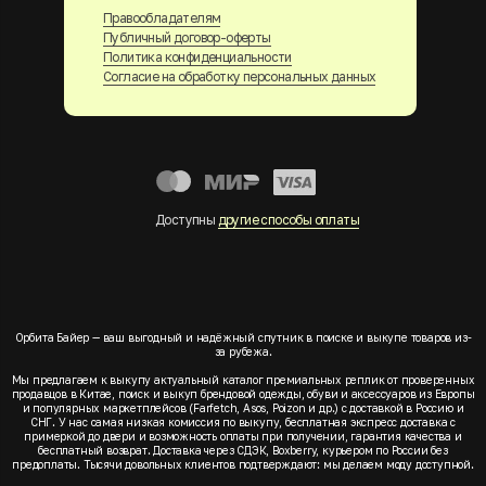
Правообладателям
Публичный договор-оферты
Политика конфиденциальности
Согласие на обработку персональных данных
Доступны
другие способы оплаты
Орбита Байер — ваш выгодный и надёжный спутник в поиске и выкупе товаров из-
за рубежа.
Мы предлагаем к выкупу актуальный каталог премиальных реплик от проверенных
продавцов в Китае, поиск и выкуп брендовой одежды, обуви и аксессуаров из Европы
и популярных маркетплейсов (Farfetch, Asos, Poizon и др.) с доставкой в Россию и
СНГ. У нас самая низкая комиссия по выкупу, бесплатная экспресс доставка с
примеркой до двери и возможность оплаты при получении, гарантия качества и
бесплатный возврат. Доставка через СДЭК, Boxberry, курьером по России без
предоплаты. Тысячи довольных клиентов подтверждают: мы делаем моду доступной.