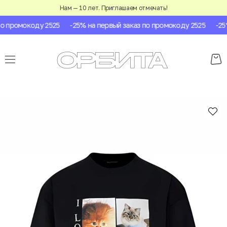
Нам — 10 лет. Приглашаем отмечать!
 промокоду 2525
-25% на первый заказ по промокоду 2525
-25% 