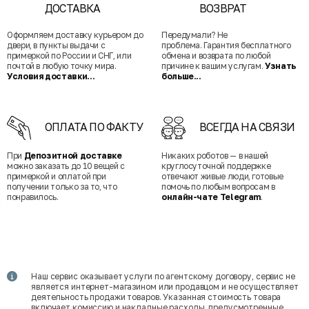
ДОСТАВКА
ВОЗВРАТ
Оформляем доставку курьером до
Передумали? Не
двери, в пункты выдачи с
проблема. Гарантия бесплатного
примеркой по России и СНГ, или
обмена и возврата по любой
почтой в любую точку мира.
причине к вашим услугам.
Узнать
Условия доставки...
больше...
ОПЛАТА ПО ФАКТУ
ВСЕГДА НА СВЯЗИ
При
Депозитной доставке
Никаких роботов — в нашей
можно заказать до 10 вещей с
круглосуточной поддержке
примеркой и оплатой при
отвечают живые люди, готовые
получении только за то, что
помочь по любым вопросам в
понравилось.
онлайн-чате Telegram
.
Наш сервис оказывает услуги по агентскому договору, сервис не
является интернет-магазином или продавцом и не осуществляет
деятельность продажи товаров. Указанная стоимость товара
включает комиссию и накладные расходы, предусмотренные