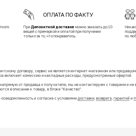
ОПЛАТА ПО ФАКТУ
тного
При
Депозитной доставке
можно заказать до 10
Никак
вещей с примеркой и оплатой при получении
подде
только за то, что понравилось.
по лю
гентскому договору, сервис не является интернет-магазином или продавцо
ара включает комиссию и накладные расходы, предусмотренные офертой.
напрямую от продавца к получателю, мы не контактируем с товарами и не 
тся в описании к товару, в блоке "Качество".
 осведомленность и согласие с условиями
доставки
,
возврата
,
гарантий
и
п