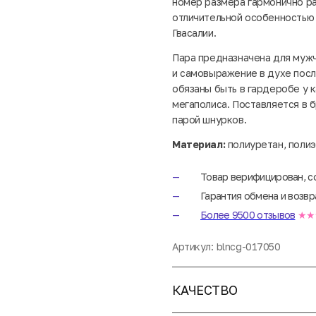
номер размера гармонично ра
отличительной особенностью
Гвасалии.
Пара предназначена для мужч
и самовыражение в духе посл
обязаны быть в гардеробе у 
мегаполиса. Поставляется в 
парой шнурков.
Материал:
полиуретан, полиэ
Товар верифицирован, с
Гарантия обмена и возвр
Более 9500 отзывов
★★
Артикул:
blncg-017050
КАЧЕСТВО