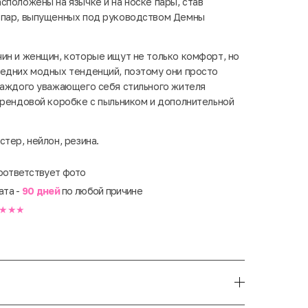
сположены на язычке и на носке пары, став
 пар, выпущенных под руководством Демны
ин и женщин, которые ищут не только комфорт, но
едних модных тенденций, поэтому они просто
каждого уважающего себя стильного жителя
брендовой коробке с пыльником и дополнительной
стер, нейлон, резина.
оответствует фото
ата -
90 дней
по любой причине
★★★