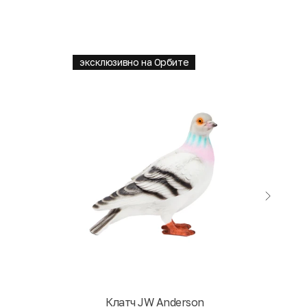
эксклюзивно на Орбите
Клатч JW Anderson
Кни