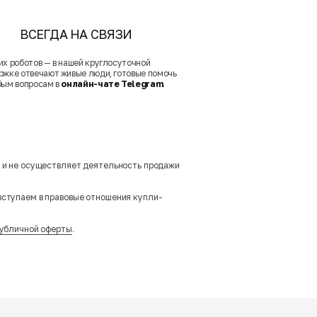
ВСЕГДА НА СВЯЗИ
их роботов — в нашей круглосуточной
ржке отвечают живые люди, готовые помочь
бым вопросам в
онлайн-чате Telegram
.
м и не осуществляет деятельность продажи
вступаем в правовые отношения купли-
убличной оферты
.