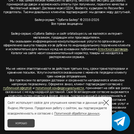
СНГ. У нас самая низкая комиссия по выкупу, бесплатная экспресс доставка с
примеркой до двери и возможность оплаты при получении, гарантия качества и
бесплатный возврат. Доставка через СДЭК, Boxberry, курьером по России без
предоплаты. Тысячи довольных клиентов подтверждают: мы делаем моду доступной.
Байер-сервис "Орбита Байер" © 2016-2026
Все права защищены
Байер-сервис «Орбита Байер» и сайт orbitabuyer.ru не являются интернет-
магазином, продавцом или производителем.
Мы оказываем информационно-консультационные услуги по организации и
оформлению выкупа товаров из-за рубежа по индивидуальному поручению клиента
и исключительно для личных нужд на основании публичного
Агентского договора
.
Каталог на сайте носит ознакомительный характер, товары не находятся в
распоряжении сервиса.
Мы не несем ответственности за действия третьих лиц, сроки транспортировки и
хранение посылок. Услуги считаются оказанными с момента передачи клиенту
трек-номера отправления.
Все претензии по вопросам доставки и сохранности направляются клиентом
напрямую перевозчику. Оформляя заказ, клиент подтверждает согласие с
публичной офертой
и
политикой конфиденциальности
, принимает на себя все риски,
связанные с международной доставкой. Свое безоговорочное согласие выражается
клиентом путем отметки в форме заказа, подтверждающей осведомленность и
согласие клиента со всеми предлагаемыми сервисом условиями. Без согласия
Сайт использует cookie для улучшения качества и данные для
клиента с
публичной офертой
и
политикой конфиденциальности
оказание услуг и
оформление заказа невозможно. Заключая акцепт условий оферты об оказании
Яндекс.Метрика. Продолжая работу с сайтом, вы подтверждаете
услуг, клиент понимает, заверяет, подтверждает и соглашается с тем, что
осведомленность и согласие с
Политикой обработки данных
.
выкупаемые товары по индивидуальному запросу выбраны им для личных,
семейных, домашних, бытовых и иных нужд, не связанных с осуществлением
предпринимательской деятельности, он не будет продавать или иным образом
ХОРОШО
отчуждать товары.