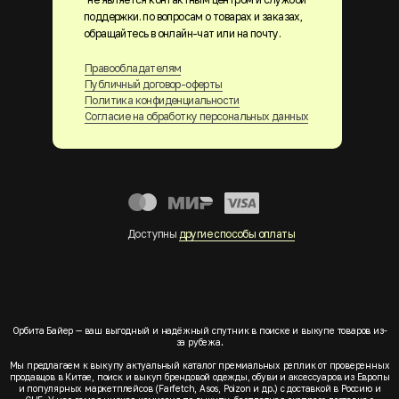
поддержки. по вопросам о товарах и заказах,
обращайтесь в онлайн-чат или на почту.
Правообладателям
Публичный договор-оферты
Политика конфиденциальности
Согласие на обработку персональных данных
Доступны
другие способы оплаты
Орбита Байер — ваш выгодный и надёжный спутник в поиске и выкупе товаров из-
за рубежа.
Мы предлагаем к выкупу актуальный каталог премиальных реплик от проверенных
продавцов в Китае, поиск и выкуп брендовой одежды, обуви и аксессуаров из Европы
и популярных маркетплейсов (Farfetch, Asos, Poizon и др.) с доставкой в Россию и