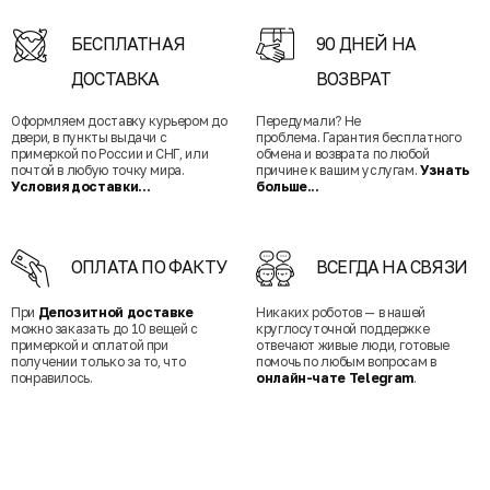
БЕСПЛАТНАЯ
90 ДНЕЙ НА
ДОСТАВКА
ВОЗВРАТ
Оформляем доставку курьером до
Передумали? Не
двери, в пункты выдачи с
проблема. Гарантия бесплатного
примеркой по России и СНГ, или
обмена и возврата по любой
почтой в любую точку мира.
причине к вашим услугам.
Узнать
Условия доставки...
больше...
ОПЛАТА ПО ФАКТУ
ВСЕГДА НА СВЯЗИ
При
Депозитной доставке
Никаких роботов — в нашей
можно заказать до 10 вещей с
круглосуточной поддержке
примеркой и оплатой при
отвечают живые люди, готовые
получении только за то, что
помочь по любым вопросам в
понравилось.
онлайн-чате Telegram
.