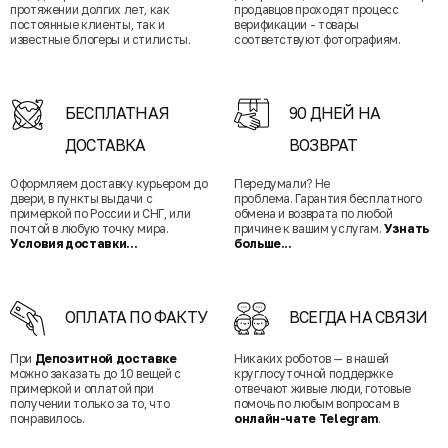
протяжении долгих лет, как
продавцов проходят процесс
постоянные клиенты, так и
верификации - товары
известные блогеры и стилисты.
соответствуют фотографиям.
БЕСПЛАТНАЯ
90 ДНЕЙ НА
ДОСТАВКА
ВОЗВРАТ
Оформляем доставку курьером до
Передумали? Не
двери, в пункты выдачи с
проблема. Гарантия бесплатного
примеркой по России и СНГ, или
обмена и возврата по любой
почтой в любую точку мира.
причине к вашим услугам.
Узнать
Условия доставки...
больше...
ОПЛАТА ПО ФАКТУ
ВСЕГДА НА СВЯЗИ
При
Депозитной доставке
Никаких роботов — в нашей
можно заказать до 10 вещей с
круглосуточной поддержке
примеркой и оплатой при
отвечают живые люди, готовые
получении только за то, что
помочь по любым вопросам в
понравилось.
онлайн-чате Telegram
.