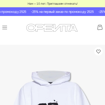
Нам — 10 лет. Приглашаем отмечать!
промокоду 2525
-25% на первый заказ по промокоду 2525
-25% н