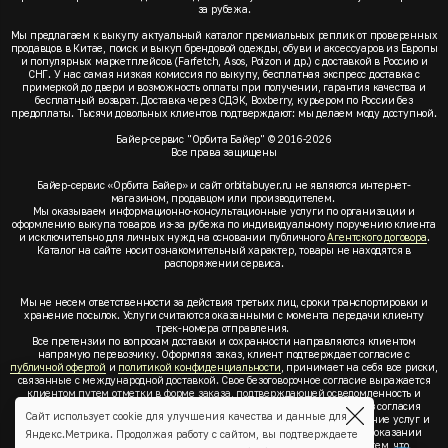
за рубежа.
Мы предлагаем к выкупу актуальный каталог премиальных реплик от проверенных
продавцов в Китае, поиск и выкуп брендовой одежды, обуви и аксессуаров из Европы
и популярных маркетплейсов (Farfetch, Asos, Poizon и др.) с доставкой в Россию и
СНГ. У нас самая низкая комиссия по выкупу, бесплатная экспресс доставка с
примеркой до двери и возможность оплаты при получении, гарантия качества и
бесплатный возврат. Доставка через СДЭК, Boxberry, курьером по России без
предоплаты. Тысячи довольных клиентов подтверждают: мы делаем моду доступной.
Байер-сервис "Орбита Байер" © 2016-2026
Все права защищены
Байер-сервис «Орбита Байер» и сайт orbitabuyer.ru не являются интернет-
магазином, продавцом или производителем.
Мы оказываем информационно-консультационные услуги по организации и
оформлению выкупа товаров из-за рубежа по индивидуальному поручению клиента
и исключительно для личных нужд на основании публичного
Агентского договора
.
Каталог на сайте носит ознакомительный характер, товары не находятся в
распоряжении сервиса.
Мы не несем ответственности за действия третьих лиц, сроки транспортировки и
хранение посылок. Услуги считаются оказанными с момента передачи клиенту
трек-номера отправления.
Все претензии по вопросам доставки и сохранности направляются клиентом
напрямую перевозчику. Оформляя заказ, клиент подтверждает согласие с
публичной офертой
и
политикой конфиденциальности
, принимает на себя все риски,
связанные с международной доставкой. Свое безоговорочное согласие выражается
клиентом путем отметки в форме заказа, подтверждающей осведомленность и
согласие клиента со всеми предлагаемыми сервисом условиями. Без согласия
Сайт использует cookie для улучшения качества и данные для
клиента с
публичной офертой
и
политикой конфиденциальности
оказание услуг и
оформление заказа невозможно. Заключая акцепт условий оферты об оказании
Яндекс.Метрика. Продолжая работу с сайтом, вы подтверждаете
услуг, клиент понимает, заверяет, подтверждает и соглашается с тем, что