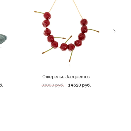
Ожерелье Jacquemus
б.
14620 руб.
33000 руб.
4