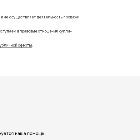
м и не осуществляет деятельность продажи
вступаем в правовые отношения купли-
убличной оферты
.
буется наша помощь,