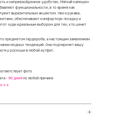
сть и непревзойденное удобство. Мягкий капюшон
бавляют функциональности, в то время как
лужит выразительным акцентом. Низ и рукава,
жетами, обеспечивают комфортную посадку и
этот худи идеальным выбором для тех, кто ценит
сто предметом гардероба, а настоящим заявлением
имании модных тенденций. Она подчеркнет вашу
нотку роскоши в любой аутфит.
оответствует фото
ата -
90 дней
по любой причине
★★★