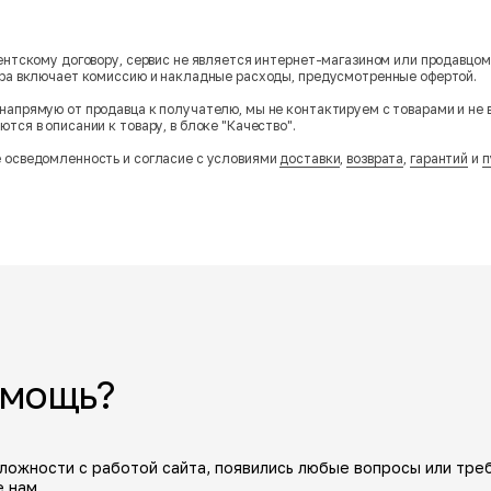
гентскому договору, сервис не является интернет-магазином или продавцо
ара включает комиссию и накладные расходы, предусмотренные офертой.
напрямую от продавца к получателю, мы не контактируем с товарами и не 
тся в описании к товару, в блоке "Качество".
 осведомленность и согласие с условиями
доставки
,
возврата
,
гарантий
и
п
омощь?
сложности с работой сайта, появились любые вопросы или тре
 нам.