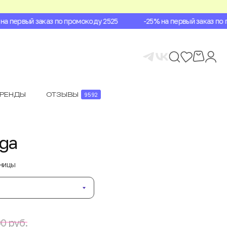
 первый заказ по промокоду 2525
-25% на первый заказ по пр
БРЕНДЫ
ОТЗЫВЫ
9592
aga
аницы
0 руб.