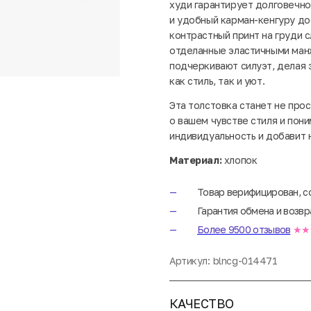
худи гарантирует долговечно
и удобный карман-кенгуру до
контрастный принт на груди с
отделанные эластичными ман
подчеркивают силуэт, делая 
как стиль, так и уют.
Эта толстовка станет не про
о вашем чувстве стиля и пон
индивидуальность и добавит 
Материал:
хлопок
Товар верифицирован, с
Гарантия обмена и возвр
Более 9500 отзывов
★★
Артикул:
blncg-014471
КАЧЕСТВО