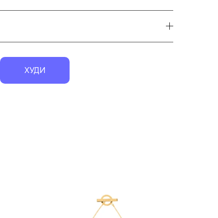
ХУДИ
экск