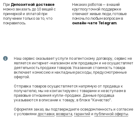
При
Депозитной доставке
Никаких роботов — в нашей
можно заказать до 10 вещей с
круглосуточной поддержке
примеркой и оплатой при
отвечают живые люди, готовые
получении только за то, что
помочь по любым вопросам в
понравилось.
онлайн-чате Telegram
.
Наш сервис оказывает услуги по агентскому договору, сервис не
является интернет-магазином или продавцом и не осуществляет
деятельность продажи товаров. Указанная стоимость товара
включает комиссию и накладные расходы, предусмотренные
офертой.
Отправка товаров осуществляется напрямую от продавца к
получателю, мы не контактируем с товарами и не вступаем в
правовые отношения купли-продажи. Данные продавца
указываются в описании к товару, в блоке "Качество".
Оформляя заказ, вы подтверждаете осведомленность и согласие
с условиями
доставки
,
возврата
,
гарантий
и
публичной оферты
.