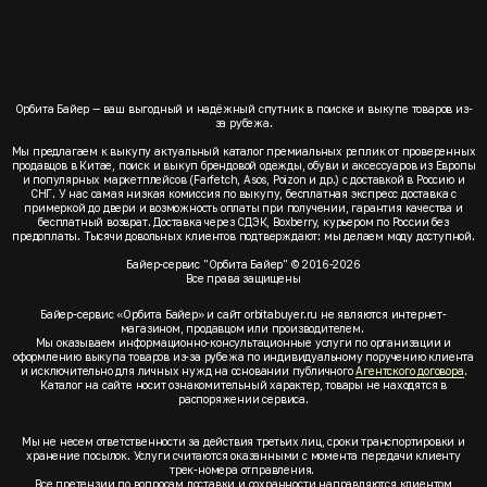
Орбита Байер — ваш выгодный и надёжный спутник в поиске и выкупе товаров из-
за рубежа.
Мы предлагаем к выкупу актуальный каталог премиальных реплик от проверенных
продавцов в Китае, поиск и выкуп брендовой одежды, обуви и аксессуаров из Европы
и популярных маркетплейсов (Farfetch, Asos, Poizon и др.) с доставкой в Россию и
СНГ. У нас самая низкая комиссия по выкупу, бесплатная экспресс доставка с
примеркой до двери и возможность оплаты при получении, гарантия качества и
бесплатный возврат. Доставка через СДЭК, Boxberry, курьером по России без
предоплаты. Тысячи довольных клиентов подтверждают: мы делаем моду доступной.
Байер-сервис "Орбита Байер" © 2016-2026
Все права защищены
Байер-сервис «Орбита Байер» и сайт orbitabuyer.ru не являются интернет-
магазином, продавцом или производителем.
Мы оказываем информационно-консультационные услуги по организации и
оформлению выкупа товаров из-за рубежа по индивидуальному поручению клиента
и исключительно для личных нужд на основании публичного
Агентского договора
.
Каталог на сайте носит ознакомительный характер, товары не находятся в
распоряжении сервиса.
Мы не несем ответственности за действия третьих лиц, сроки транспортировки и
хранение посылок. Услуги считаются оказанными с момента передачи клиенту
трек-номера отправления.
Все претензии по вопросам доставки и сохранности направляются клиентом