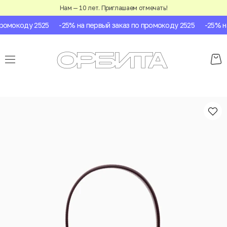
Нам — 10 лет. Приглашаем отмечать!
омокоду 2525
-25% на первый заказ по промокоду 2525
-25% на 