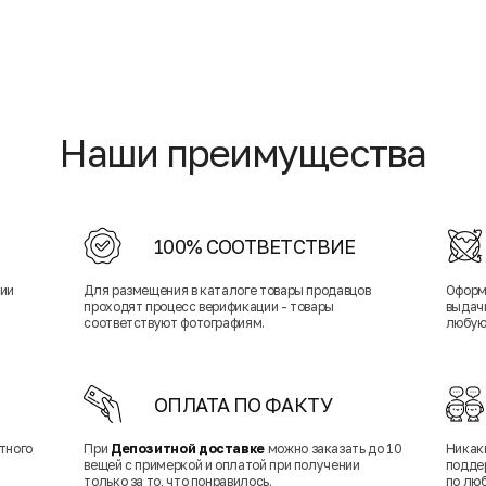
Наши преимущества
100% СООТВЕТСТВИЕ
нии
Для размещения в каталоге товары продавцов
Оформ
проходят процесс верификации - товары
выдачи
соответствуют фотографиям.
любую
ОПЛАТА ПО ФАКТУ
тного
При
Депозитной доставке
можно заказать до 10
Никак
вещей с примеркой и оплатой при получении
подде
только за то, что понравилось.
по лю