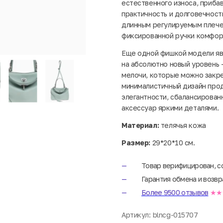
естественного износа, приба
практичность и долговечност
длинным регулируемым плече
фиксированной ручки комфортн
Еще одной фишкой модели явл
на абсолютно новый уровень 
мелочи, которые можно закре
минималистичный дизайн прод
элегантности, сбалансирован
аксессуар яркими деталями.
Материал:
телячья кожа
Размер:
29*20*10 см.
Товар верифицирован, с
Гарантия обмена и возвр
Более 9500 отзывов
★★
Артикул:
blncg-015707