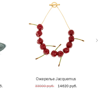
Ожерелье Jacquemus
б.
14620 руб.
33000 руб.
4