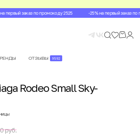
 первый заказ по промокоду 2525
-25% на первый заказ по пр
БРЕНДЫ
ОТЗЫВЫ
9592
aga Rodeo Small Sky-
аницы
0 руб.