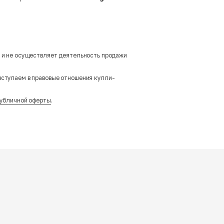
м и не осуществляет деятельность продажи
вступаем в правовые отношения купли-
убличной оферты
.