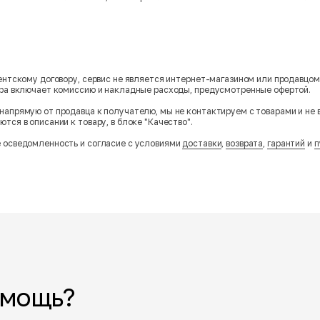
гентскому договору, сервис не является интернет-магазином или продавцо
ара включает комиссию и накладные расходы, предусмотренные офертой.
напрямую от продавца к получателю, мы не контактируем с товарами и не 
тся в описании к товару, в блоке "Качество".
 осведомленность и согласие с условиями
доставки
,
возврата
,
гарантий
и
п
омощь?