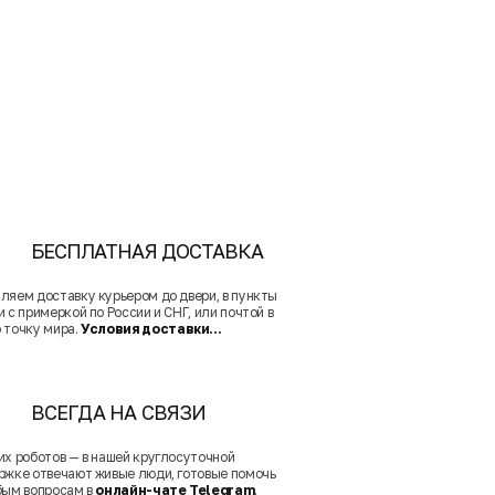
БЕСПЛАТНАЯ ДОСТАВКА
ляем доставку курьером до двери, в пункты
 с примеркой по России и СНГ, или почтой в
 точку мира.
Условия доставки...
ВСЕГДА НА СВЯЗИ
их роботов — в нашей круглосуточной
ржке отвечают живые люди, готовые помочь
бым вопросам в
онлайн-чате Telegram
.