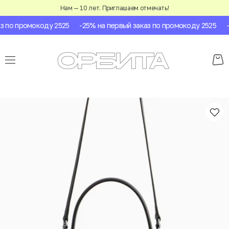
Нам — 10 лет. Приглашаем отмечать!
 по промокоду 2525
-25% на первый заказ по промокоду 2525
-2