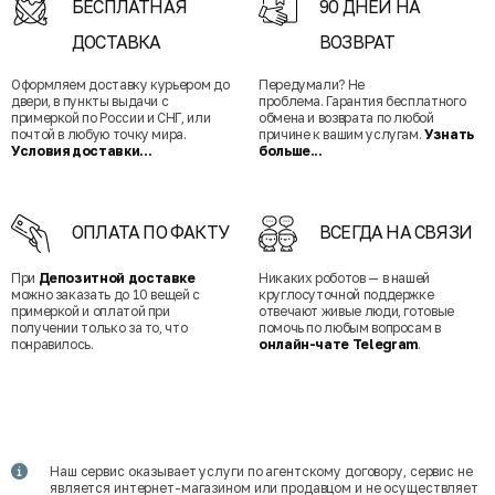
БЕСПЛАТНАЯ
90 ДНЕЙ НА
ДОСТАВКА
ВОЗВРАТ
Оформляем доставку курьером до
Передумали? Не
двери, в пункты выдачи с
проблема. Гарантия бесплатного
примеркой по России и СНГ, или
обмена и возврата по любой
почтой в любую точку мира.
причине к вашим услугам.
Узнать
Условия доставки...
больше...
ОПЛАТА ПО ФАКТУ
ВСЕГДА НА СВЯЗИ
При
Депозитной доставке
Никаких роботов — в нашей
можно заказать до 10 вещей с
круглосуточной поддержке
примеркой и оплатой при
отвечают живые люди, готовые
получении только за то, что
помочь по любым вопросам в
понравилось.
онлайн-чате Telegram
.
Наш сервис оказывает услуги по агентскому договору, сервис не
является интернет-магазином или продавцом и не осуществляет