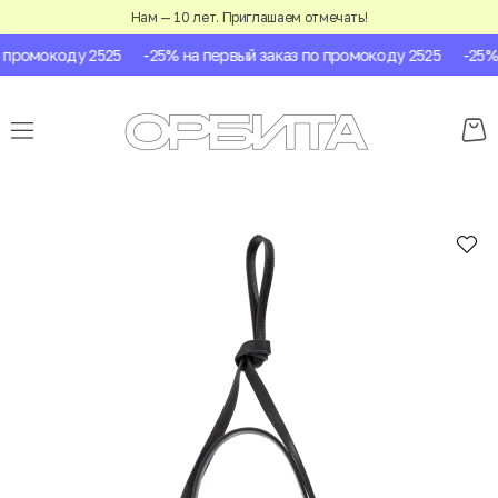
Нам — 10 лет. Приглашаем отмечать!
промокоду 2525
-25% на первый заказ по промокоду 2525
-25% н