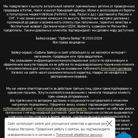
Мы предлагаем к выкупу актуальный каталог премиальных реплик от проверенных
продавцов в Китае, поиск и выкуп брендовой одежды, обуви и аксессуаров из Европы
и популярных маркетплейсов (Farfetch, Asos, Poizon и др.) с доставкой в Россию и
СНГ. У нас самая низкая комиссия по выкупу, бесплатная экспресс доставка с
примеркой до двери и возможность оплаты при получении, гарантия качества и
бесплатный возврат. Доставка через СДЭК, Boxberry, курьером по России без
предоплаты. Тысячи довольных клиентов подтверждают: мы делаем моду доступной.
Байер-сервис "Орбита Байер" © 2016-2026
Все права защищены
Байер-сервис «Орбита Байер» и сайт orbitabuyer.ru не являются интернет-
магазином, продавцом или производителем.
Мы оказываем информационно-консультационные услуги по организации и
оформлению выкупа товаров из-за рубежа по индивидуальному поручению клиента
и исключительно для личных нужд на основании публичного
Агентского договора
.
Каталог на сайте носит ознакомительный характер, товары не находятся в
распоряжении сервиса.
Мы не несем ответственности за действия третьих лиц, сроки транспортировки и
хранение посылок. Услуги считаются оказанными с момента передачи клиенту
трек-номера отправления.
Все претензии по вопросам доставки и сохранности направляются клиентом
напрямую перевозчику. Оформляя заказ, клиент подтверждает согласие с
публичной офертой
и
политикой конфиденциальности
, принимает на себя все риски,
связанные с международной доставкой. Свое безоговорочное согласие выражается
клиентом путем отметки в форме заказа, подтверждающей осведомленность и
согласие клиента со всеми предлагаемыми сервисом условиями. Без согласия
Сайт использует cookie для улучшения качества и данные для
клиента с
публичной офертой
и
политикой конфиденциальности
оказание услуг и
оформление заказа невозможно. Заключая акцепт условий оферты об оказании
Яндекс.Метрика. Продолжая работу с сайтом, вы подтверждаете
услуг, клиент понимает, заверяет, подтверждает и соглашается с тем, что
осведомленность и согласие с
Политикой обработки данных
.
выкупаемые товары по индивидуальному запросу выбраны им для личных,