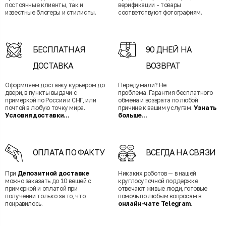
постоянные клиенты, так и
верификации - товары
известные блогеры и стилисты.
соответствуют фотографиям.
БЕСПЛАТНАЯ
90 ДНЕЙ НА
ДОСТАВКА
ВОЗВРАТ
Оформляем доставку курьером до
Передумали? Не
двери, в пункты выдачи с
проблема. Гарантия бесплатного
примеркой по России и СНГ, или
обмена и возврата по любой
почтой в любую точку мира.
причине к вашим услугам.
Узнать
Условия доставки...
больше...
ОПЛАТА ПО ФАКТУ
ВСЕГДА НА СВЯЗИ
При
Депозитной доставке
Никаких роботов — в нашей
можно заказать до 10 вещей с
круглосуточной поддержке
примеркой и оплатой при
отвечают живые люди, готовые
получении только за то, что
помочь по любым вопросам в
понравилось.
онлайн-чате Telegram
.