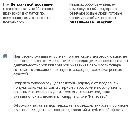
При
Депозитной доставке
Никаких роботов — в нашей
можно заказать до 10 вещей с
круглосуточной поддержке
примеркой и оплатой при
отвечают живые люди, готовые
получении только за то, что
помочь по любым вопросам в
понравилось.
онлайн-чате Telegram
.
Наш сервис оказывает услуги по агентскому договору, сервис не
является интернет-магазином или продавцом и не осуществляет
деятельность продажи товаров. Указанная стоимость товара
включает комиссию и накладные расходы, предусмотренные
офертой.
Отправка товаров осуществляется напрямую от продавца к
получателю, мы не контактируем с товарами и не вступаем в
правовые отношения купли-продажи. Данные продавца
указываются в описании к товару, в блоке "Качество".
Оформляя заказ, вы подтверждаете осведомленность и согласие
с условиями
доставки
,
возврата
,
гарантий
и
публичной оферты
.