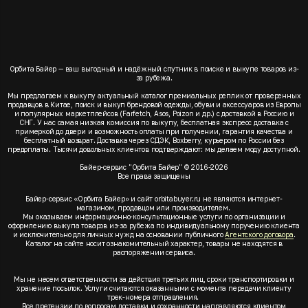
Орбита Байер — ваш выгодный и надёжный спутник в поиске и выкупе товаров из-
за рубежа.
Мы предлагаем к выкупу актуальный каталог премиальных реплик от проверенных
продавцов в Китае, поиск и выкуп брендовой одежды, обуви и аксессуаров из Европы
и популярных маркетплейсов (Farfetch, Asos, Poizon и др.) с доставкой в Россию и
СНГ. У нас самая низкая комиссия по выкупу, бесплатная экспресс доставка с
примеркой до двери и возможность оплаты при получении, гарантия качества и
бесплатный возврат. Доставка через СДЭК, Boxberry, курьером по России без
предоплаты. Тысячи довольных клиентов подтверждают: мы делаем моду доступной.
Байер-сервис "Орбита Байер" © 2016-2026
Все права защищены
Байер-сервис «Орбита Байер» и сайт orbitabuyer.ru не являются интернет-
магазином, продавцом или производителем.
Мы оказываем информационно-консультационные услуги по организации и
оформлению выкупа товаров из-за рубежа по индивидуальному поручению клиента
и исключительно для личных нужд на основании публичного
Агентского договора
.
Каталог на сайте носит ознакомительный характер, товары не находятся в
распоряжении сервиса.
Мы не несем ответственности за действия третьих лиц, сроки транспортировки и
хранение посылок. Услуги считаются оказанными с момента передачи клиенту
трек-номера отправления.
Все претензии по вопросам доставки и сохранности направляются клиентом