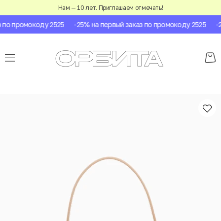
Нам — 10 лет. Приглашаем отмечать!
по промокоду 2525
-25% на первый заказ по промокоду 2525
-25