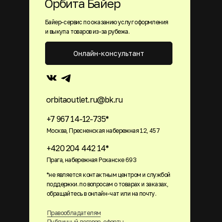
Орбита Байер
Байер-сервис по оказанию услуг оформления
и выкупа товаров из-за рубежа.
Онлайн-консультант
orbitaoutlet.ru@bk.ru
+7 967 14-12-735*
Москва, Пресненская набережная 12, 457
+420 204 442 14*
Прага, набережная Роханске 693
*не является контактным центром и службой
поддержки. по вопросам о товарах и заказах,
обращайтесь в онлайн-чат или на почту.
Правообладателям
Публичный договор-оферты