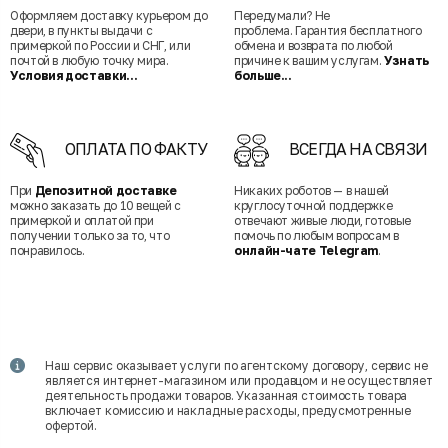
Оформляем доставку курьером до
Передумали? Не
двери, в пункты выдачи с
проблема. Гарантия бесплатного
примеркой по России и СНГ, или
обмена и возврата по любой
почтой в любую точку мира.
причине к вашим услугам.
Узнать
Условия доставки...
больше...
ОПЛАТА ПО ФАКТУ
ВСЕГДА НА СВЯЗИ
При
Депозитной доставке
Никаких роботов — в нашей
можно заказать до 10 вещей с
круглосуточной поддержке
примеркой и оплатой при
отвечают живые люди, готовые
получении только за то, что
помочь по любым вопросам в
понравилось.
онлайн-чате Telegram
.
Наш сервис оказывает услуги по агентскому договору, сервис не
является интернет-магазином или продавцом и не осуществляет
деятельность продажи товаров. Указанная стоимость товара
включает комиссию и накладные расходы, предусмотренные
офертой.