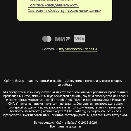
Политика конфиденциальности
Согласие на обработку персональных данных
Доступны
другие способы оплаты
Орбита Байер — ваш выгодный и надёжный спутник в поиске и выкупе товаров из-
за рубежа.
Мы предлагаем к выкупу актуальный каталог премиальных реплик от проверенных
продавцов в Китае, поиск и выкуп брендовой одежды, обуви и аксессуаров из Европы
и популярных маркетплейсов (Farfetch, Asos, Poizon и др.) с доставкой в Россию и
СНГ. У нас самая низкая комиссия по выкупу, бесплатная экспресс доставка с
примеркой до двери и возможность оплаты при получении, гарантия качества и
бесплатный возврат. Доставка через СДЭК, Boxberry, курьером по России без
предоплаты. Тысячи довольных клиентов подтверждают: мы делаем моду доступной.
Байер-сервис "Орбита Байер" © 2016-2026
Все права защищены