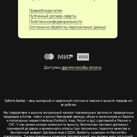
Правообладателям
Публичный договор-оферты
Политика конфиденциальности
Согласие на обработку персональных данных
Доступны
другие способы оплаты
Орбита Байер — ваш выгодный и надёжный спутник в поиске и выкупе товаров из-
за рубежа.
Мы предлагаем к выкупу актуальный каталог премиальных реплик от проверенных
продавцов в Китае, поиск и выкуп брендовой одежды, обуви и аксессуаров из Европы
и популярных маркетплейсов (Farfetch, Asos, Poizon и др.) с доставкой в Россию и
СНГ. У нас самая низкая комиссия по выкупу, бесплатная экспресс доставка с
примеркой до двери и возможность оплаты при получении, гарантия качества и
бесплатный возврат. Доставка через СДЭК, Boxberry, курьером по России без
предоплаты. Тысячи довольных клиентов подтверждают: мы делаем моду доступной.