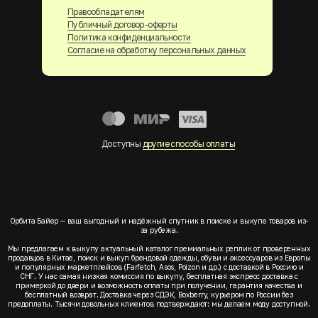
Правообладателям
Публичный договор-оферты
Политика конфиденциальности
Согласие на обработку персональных данных
Доступны
другие способы оплаты
Орбита Байер — ваш выгодный и надёжный спутник в поиске и выкупе товаров из-
за рубежа.
Мы предлагаем к выкупу актуальный каталог премиальных реплик от проверенных
продавцов в Китае, поиск и выкуп брендовой одежды, обуви и аксессуаров из Европы
и популярных маркетплейсов (Farfetch, Asos, Poizon и др.) с доставкой в Россию и
СНГ. У нас самая низкая комиссия по выкупу, бесплатная экспресс доставка с
примеркой до двери и возможность оплаты при получении, гарантия качества и
бесплатный возврат. Доставка через СДЭК, Boxberry, курьером по России без
предоплаты. Тысячи довольных клиентов подтверждают: мы делаем моду доступной.