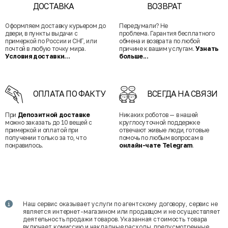
ДОСТАВКА
ВОЗВРАТ
Оформляем доставку курьером до
Передумали? Не
двери, в пункты выдачи с
проблема. Гарантия бесплатного
примеркой по России и СНГ, или
обмена и возврата по любой
почтой в любую точку мира.
причине к вашим услугам.
Узнать
Условия доставки...
больше...
ОПЛАТА ПО ФАКТУ
ВСЕГДА НА СВЯЗИ
При
Депозитной доставке
Никаких роботов — в нашей
можно заказать до 10 вещей с
круглосуточной поддержке
примеркой и оплатой при
отвечают живые люди, готовые
получении только за то, что
помочь по любым вопросам в
понравилось.
онлайн-чате Telegram
.
Наш сервис оказывает услуги по агентскому договору, сервис не
является интернет-магазином или продавцом и не осуществляет
деятельность продажи товаров. Указанная стоимость товара
включает комиссию и накладные расходы, предусмотренные