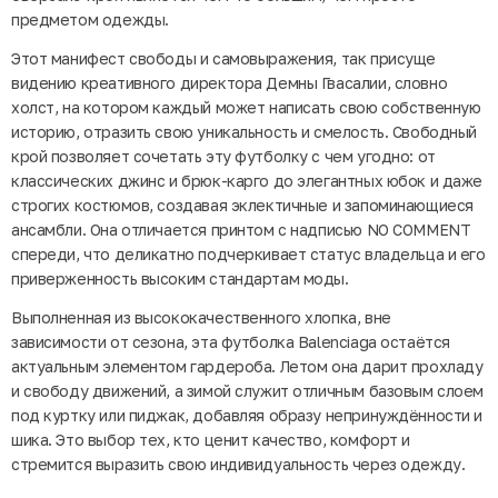
предметом одежды.
Этот манифест свободы и самовыражения, так присуще
видению креативного директора Демны Гвасалии, словно
холст, на котором каждый может написать свою собственную
историю, отразить свою уникальность и смелость. Свободный
крой позволяет сочетать эту футболку с чем угодно: от
классических джинс и брюк-карго до элегантных юбок и даже
строгих костюмов, создавая эклектичные и запоминающиеся
ансамбли. Она отличается принтом с надписью NO COMMENT
спереди, что деликатно подчеркивает статус владельца и его
приверженность высоким стандартам моды.
Выполненная из высококачественного хлопка, вне
зависимости от сезона, эта футболка Balenciaga остаётся
актуальным элементом гардероба. Летом она дарит прохладу
и свободу движений, а зимой служит отличным базовым слоем
под куртку или пиджак, добавляя образу непринуждённости и
шика. Это выбор тех, кто ценит качество, комфорт и
стремится выразить свою индивидуальность через одежду.