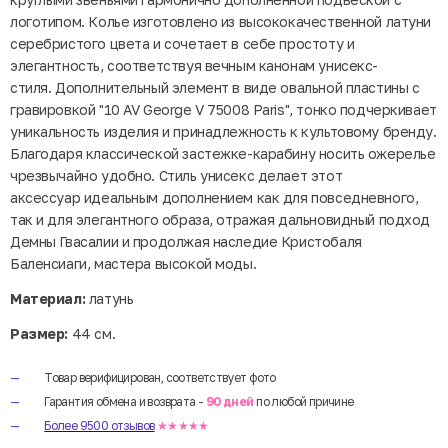
логотипом. Колье изготовлено из высококачественной латуни
серебристого цвета и сочетает в себе простоту и
элегантность, соответствуя вечным канонам унисекс-
стиля. Дополнительный элемент в виде овальной пластины с
гравировкой "10 AV George V 75008 Paris", тонко подчеркивает
уникальность изделия и принадлежность к культовому бренду.
Благодаря классической застежке-карабину носить ожерелье
чрезвычайно удобно. Стиль унисекс делает этот
аксессуар идеальным дополнением как для повседневного,
так и для элегантного образа, отражая дальновидный подход
Демны Гвасалии и продолжая наследие Кристобаля
Баленсиаги, мастера высокой моды.
Материал:
латунь
Размер:
44 см.
Товар верифицирован, соответствует фото
Гарантия обмена и возврата -
90 дней
по любой причине
Более 9500 отзывов
★★★★★