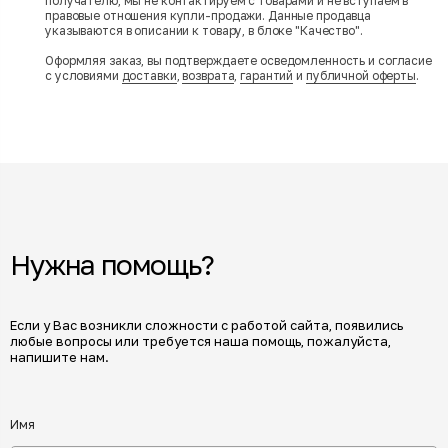
получателю, мы не контактируем с товарами и не вступаем в
правовые отношения купли-продажи. Данные продавца
указываются в описании к товару, в блоке "Качество".
Оформляя заказ, вы подтверждаете осведомленность и согласие
с условиями
доставки
,
возврата
,
гарантий
и
публичной оферты
.
Нужна помощь?
Если у Вас возникли сложности с работой сайта, появились
любые вопросы или требуется наша помощь, пожалуйста,
напишите нам.
Имя