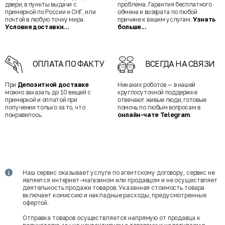
двери, в пункты выдачи с
проблема. Гарантия бесплатного
примеркой по России и СНГ, или
обмена и возврата по любой
почтой в любую точку мира.
причине к вашим услугам.
Узнать
Условия доставки...
больше...
ОПЛАТА ПО ФАКТУ
ВСЕГДА НА СВЯЗИ
При
Депозитной доставке
Никаких роботов — в нашей
можно заказать до 10 вещей с
круглосуточной поддержке
примеркой и оплатой при
отвечают живые люди, готовые
получении только за то, что
помочь по любым вопросам в
понравилось.
онлайн-чате Telegram
.
Наш сервис оказывает услуги по агентскому договору, сервис не
является интернет-магазином или продавцом и не осуществляет
деятельность продажи товаров. Указанная стоимость товара
включает комиссию и накладные расходы, предусмотренные
офертой.
Отправка товаров осуществляется напрямую от продавца к