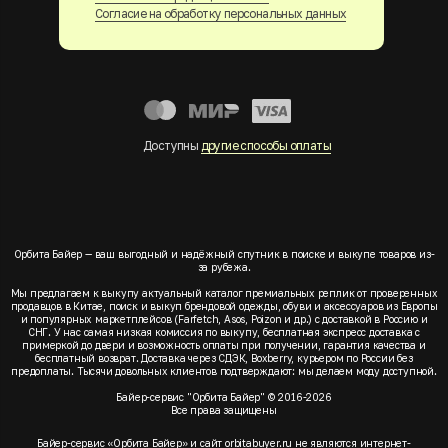
Согласие на обработку персональных данных
Доступны
другие способы оплаты
Орбита Байер — ваш выгодный и надёжный спутник в поиске и выкупе товаров из-
за рубежа.
Мы предлагаем к выкупу актуальный каталог премиальных реплик от проверенных
продавцов в Китае, поиск и выкуп брендовой одежды, обуви и аксессуаров из Европы
и популярных маркетплейсов (Farfetch, Asos, Poizon и др.) с доставкой в Россию и
СНГ. У нас самая низкая комиссия по выкупу, бесплатная экспресс доставка с
примеркой до двери и возможность оплаты при получении, гарантия качества и
бесплатный возврат. Доставка через СДЭК, Boxberry, курьером по России без
предоплаты. Тысячи довольных клиентов подтверждают: мы делаем моду доступной.
Байер-сервис "Орбита Байер" © 2016-2026
Все права защищены
Байер-сервис «Орбита Байер» и сайт orbitabuyer.ru не являются интернет-