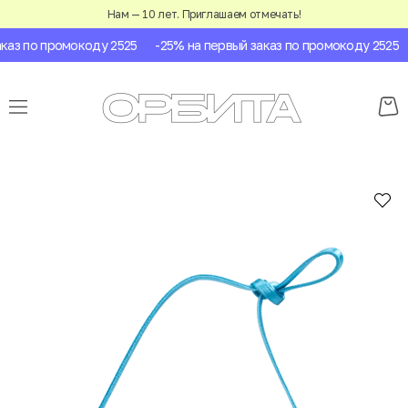
Нам — 10 лет. Приглашаем отмечать!
аз по промокоду 2525
-25% на первый заказ по промокоду 2525