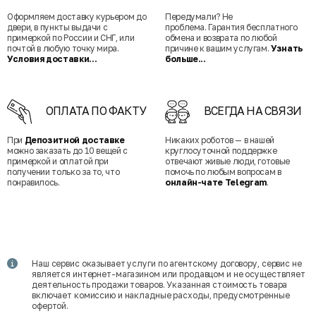
Оформляем доставку курьером до
Передумали? Не
двери, в пункты выдачи с
проблема. Гарантия бесплатного
примеркой по России и СНГ, или
обмена и возврата по любой
почтой в любую точку мира.
причине к вашим услугам.
Узнать
Условия доставки...
больше...
ОПЛАТА ПО ФАКТУ
ВСЕГДА НА СВЯЗИ
При
Депозитной доставке
Никаких роботов — в нашей
можно заказать до 10 вещей с
круглосуточной поддержке
примеркой и оплатой при
отвечают живые люди, готовые
получении только за то, что
помочь по любым вопросам в
понравилось.
онлайн-чате Telegram
.
Наш сервис оказывает услуги по агентскому договору, сервис не
является интернет-магазином или продавцом и не осуществляет
деятельность продажи товаров. Указанная стоимость товара
включает комиссию и накладные расходы, предусмотренные
офертой.