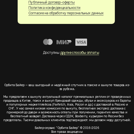
Публичный договор-оферты
Политика конфиденциальности
Согласие на обработку персональных данных
Доступны
другие способы оплаты
Орбита Байер — ваш выгодный и надёжный спутник в поиске и выкупе товаров из-
за рубежа.
Мы предлагаем к выкупу актуальный каталог премиальных реплик от проверенных
продавцов в Китае, поиск и выкуп брендовой одежды, обуви и аксессуаров из Европы
и популярных маркетплейсов (Farfetch, Asos, Poizon и др.) с доставкой в Россию и
СНГ. У нас самая низкая комиссия по выкупу, бесплатная экспресс доставка с
примеркой до двери и возможность оплаты при получении, гарантия качества и
бесплатный возврат. Доставка через СДЭК, Boxberry, курьером по России без
предоплаты. Тысячи довольных клиентов подтверждают: мы делаем моду доступной.
Байер-сервис "Орбита Байер" © 2016-2026
Все права защищены