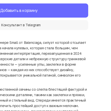
Добавить в корзину
Консультант в Telegram
змере Small от Balenciaga, силуэт которой отсылает
 начала нулевых, которая стала большим, чем
еменная интерпретация, перезапущенная в 2024
керские детали и небрежную структуру гранжевой
енности — усиленные углы, заклепки в форме
нов — каждая из них способствует дизайну,
покрывается уникальной патиной, символом его
чественной овчины со слегла блестящей фактурой и
ческими деталями, такими как заклепки и пряжки,
ный и стильный вид. Спереди имеется практичный
спечить простейший доступ к важным мелочам.