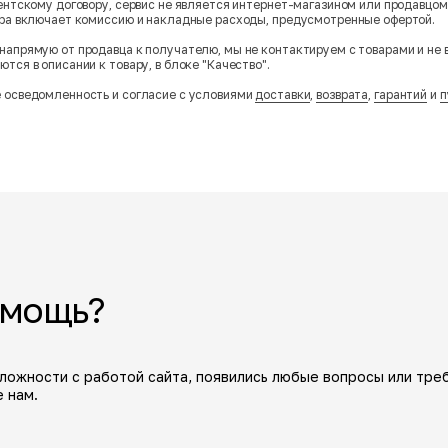
гентскому договору, сервис не является интернет-магазином или продавцо
ара включает комиссию и накладные расходы, предусмотренные офертой.
напрямую от продавца к получателю, мы не контактируем с товарами и не 
тся в описании к товару, в блоке "Качество".
 осведомленность и согласие с условиями
доставки
,
возврата
,
гарантий
и
п
омощь?
сложности с работой сайта, появились любые вопросы или тре
 нам.