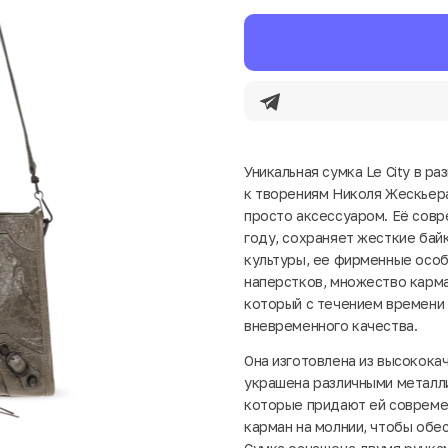
Уникальная сумка Le City в ра
к творениям Николя Жескьера
просто аксессуаром. Её совр
году, сохраняет жесткие бай
культуры, ее фирменные особ
наперстков, множество карма
который с течением времени 
вневременного качества.
Она изготовлена из высокока
украшена различными металли
которые придают ей современ
карман на молнии, чтобы обе