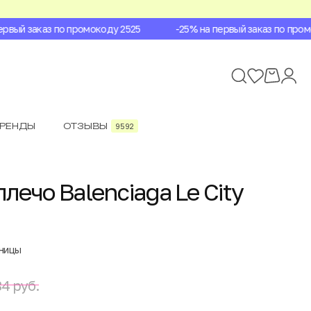
вый заказ по промокоду 2525
-25% на первый заказ по промок
БРЕНДЫ
ОТЗЫВЫ
9592
лечо Balenciaga Le City
аницы
4 руб.