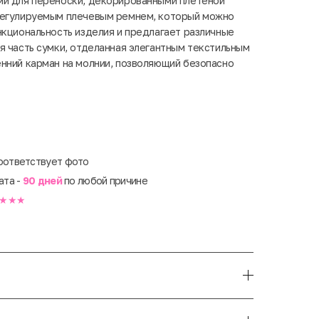
ми для переноски, декорированными плетеной
регулируемым плечевым ремнем, который можно
нкциональность изделия и предлагает различные
я часть сумки, отделанная элегантным текстильным
нний карман на молнии, позволяющий безопасно
оответствует фото
ата -
90 дней
по любой причине
★★★