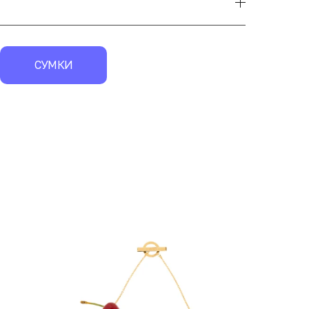
СУМКИ
экск