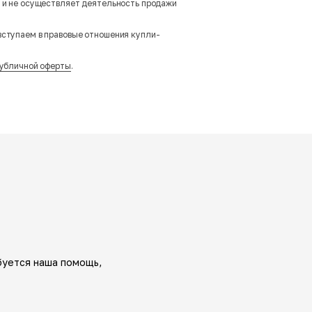
м и не осуществляет деятельность продажи
вступаем в правовые отношения купли-
убличной оферты
.
буется наша помощь,