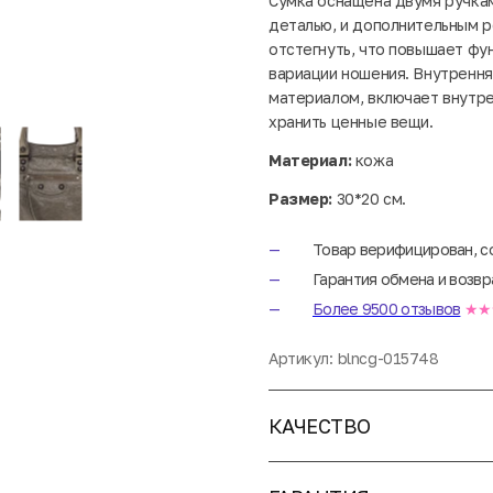
Сумка оснащена двумя ручка
деталью, и дополнительным 
отстегнуть, что повышает фу
вариации ношения. Внутрення
материалом, включает внутре
хранить ценные вещи.
Материал:
кожа
Размер:
30*20 см.
Товар верифицирован, с
Гарантия обмена и возвр
Более 9500 отзывов
★★
Артикул:
blncg-015748
КАЧЕСТВО