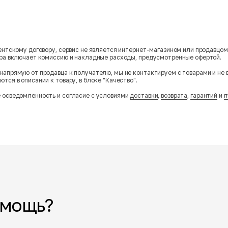
гентскому договору, сервис не является интернет-магазином или продавцо
ара включает комиссию и накладные расходы, предусмотренные офертой.
напрямую от продавца к получателю, мы не контактируем с товарами и не 
тся в описании к товару, в блоке "Качество".
 осведомленность и согласие с условиями
доставки
,
возврата
,
гарантий
и
п
омощь?