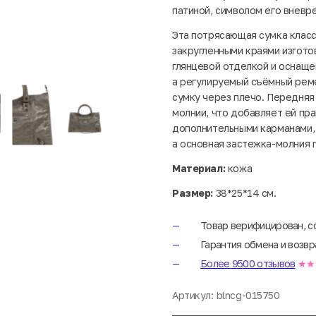
патиной, символом его вневр
Эта потрясающая сумка класс
закругленными краями изготов
глянцевой отделкой и оснаще
а регулируемый съёмный рем
сумку через плечо. Передняя
молнии, что добавляет ей пра
дополнительными карманами,
а основная застежка-молния 
Материал:
кожа
Размер:
38*25*14 см.
Товар верифицирован, с
Гарантия обмена и возвр
Более 9500 отзывов
★★
Артикул:
blncg-015750