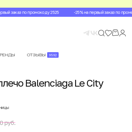
ый заказ по промокоду 2525
-25% на первый заказ по промок
БРЕНДЫ
ОТЗЫВЫ
9592
лечо Balenciaga Le City
аницы
0 руб.