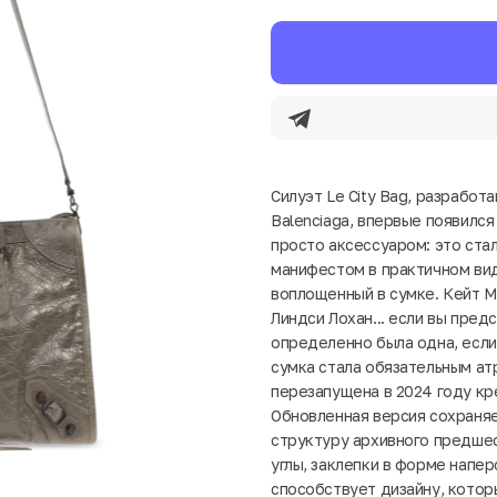
Силуэт Le City Bag, разрабо
Balenciaga, впервые появился
просто аксессуаром: это ста
манифестом в практичном вид
воплощенный в сумке. Кейт Мо
Линдси Лохан... если вы предс
определенно была одна, если н
сумка стала обязательным атр
перезапущена в 2024 году кр
Обновленная версия сохраня
структуру архивного предше
углы, заклепки в форме напе
способствует дизайну, котор