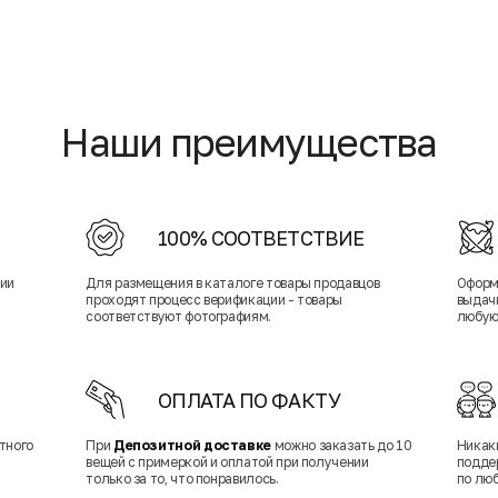
Наши преимущества
100% СООТВЕТСТВИЕ
нии
Для размещения в каталоге товары продавцов
Оформ
проходят процесс верификации - товары
выдачи
соответствуют фотографиям.
любую
ОПЛАТА ПО ФАКТУ
тного
При
Депозитной доставке
можно заказать до 10
Никак
вещей с примеркой и оплатой при получении
подде
только за то, что понравилось.
по лю