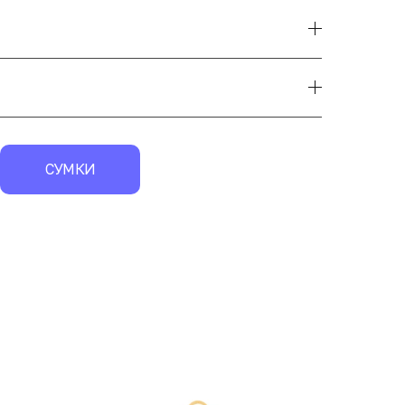
СУМКИ
экск