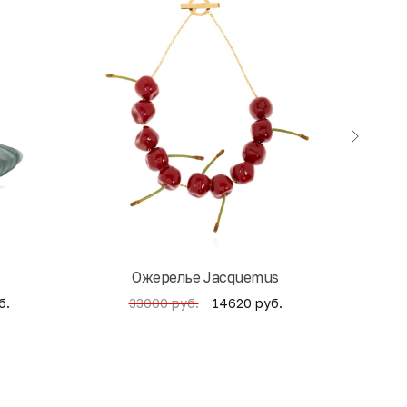
Ожерелье Jacquemus
б.
14620 руб.
33000 руб.
4