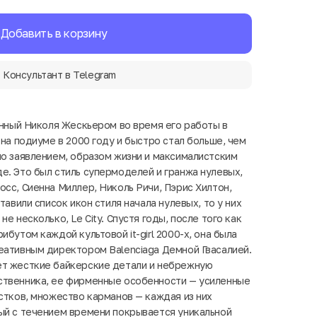
Добавить в корзину
Консультант в Telegram
танный Николя Жескьером во время его работы в
 на подиуме в 2000 году и быстро стал больше, чем
ло заявлением, образом жизни и максималистским
е. Это был стиль супермоделей и гранжа нулевых,
сс, Сиенна Миллер, Николь Ричи, Пэрис Хилтон,
тавили список икон стиля начала нулевых, то у них
е несколько, Le City. Спустя годы, после того как
ибутом каждой культовой it-girl 2000-х, она была
еативным директором Balenciaga Демной Гвасалией.
ет жесткие байкерские детали и небрежную
ственника, ее фирменные особенности — усиленные
рстков, множество карманов — каждая из них
ый с течением времени покрывается уникальной