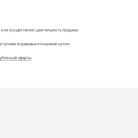
м и не осуществляет деятельность продажи
вступаем в правовые отношения купли-
убличной оферты
.