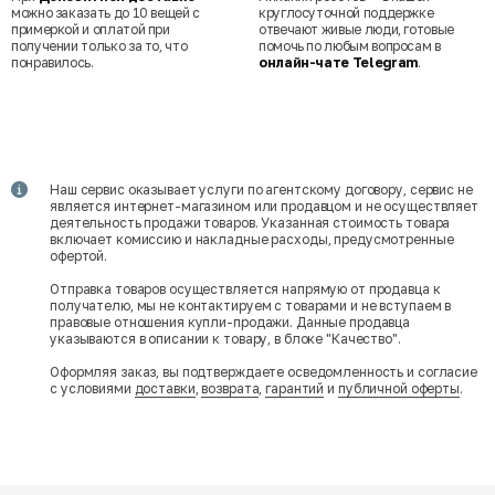
можно заказать до 10 вещей с
круглосуточной поддержке
примеркой и оплатой при
отвечают живые люди, готовые
получении только за то, что
помочь по любым вопросам в
понравилось.
онлайн-чате Telegram
.
Наш сервис оказывает услуги по агентскому договору, сервис не
является интернет-магазином или продавцом и не осуществляет
деятельность продажи товаров. Указанная стоимость товара
включает комиссию и накладные расходы, предусмотренные
офертой.
Отправка товаров осуществляется напрямую от продавца к
получателю, мы не контактируем с товарами и не вступаем в
правовые отношения купли-продажи. Данные продавца
указываются в описании к товару, в блоке "Качество".
Оформляя заказ, вы подтверждаете осведомленность и согласие
с условиями
доставки
,
возврата
,
гарантий
и
публичной оферты
.