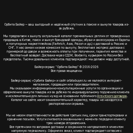
Орбита Байер — ваш выгодный и надёжный спутник в поиске и выкупе товаров из-
за рубежа.
Мы предлагаем к выкупу актуальный каталог премиальных реплик от проверенных
продавцов в Китае, поиск и выкуп брендовой одежды, обуви и аксессуаров из Европы
и популярных маркетплейсов (Farfetch, Asos, Poizon и др.) с доставкой в Россию и
СНГ. У нас самая низкая комиссия по выкупу, бесплатная экспресс доставка с
примеркой до двери и возможность оплаты при получении, гарантия качества и
бесплатный возврат. Доставка через СДЭК, Boxberry, курьером по России без
предоплаты. Тысячи довольных клиентов подтверждают: мы делаем моду доступной.
Байер-сервис "Орбита Байер" © 2016-2026
Все права защищены
Байер-сервис «Орбита Байер» и сайт orbitabuyer.ru не являются интернет-
магазином, продавцом или производителем.
Мы оказываем информационно-консультационные услуги по организации и
оформлению выкупа товаров из-за рубежа по индивидуальному поручению клиента
и исключительно для личных нужд на основании публичного
Агентского договора
.
Каталог на сайте носит ознакомительный характер, товары не находятся в
распоряжении сервиса.
Мы не несем ответственности за действия третьих лиц, сроки транспортировки и
хранение посылок. Услуги считаются оказанными с момента передачи клиенту
трек-номера отправления.
Все претензии по вопросам доставки и сохранности направляются клиентом
напрямую перевозчику. Оформляя заказ, клиент подтверждает согласие с