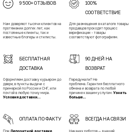
9 500+ ОТЗЫВОВ
100%
СООТВЕТСТВИЕ
Нам доверяют тысячи клиентов на
Для размещения в каталоге товары
протяжении долгих лет, как
продавцов проходят процесс
постоянные клиенты, так и
верификации - товары
известные блогеры и стилисты.
соответствуют фотографиям.
БЕСПЛАТНАЯ
90 ДНЕЙ НА
ДОСТАВКА
ВОЗВРАТ
Оформляем доставку курьером до
Передумали? Не
двери, в пункты выдачи с
проблема. Гарантия бесплатного
примеркой по России и СНГ, или
обмена и возврата по любой
почтой в любую точку мира.
причине к вашим услугам.
Узнать
Условия доставки...
больше...
ОПЛАТА ПО ФАКТУ
ВСЕГДА НА СВЯЗИ
При
Депозитной доставке
Никаких роботов — в нашей