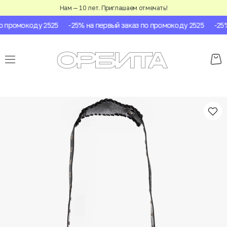
Нам — 10 лет. Приглашаем отмечать!
 промокоду 2525
-25% на первый заказ по промокоду 2525
-25% 