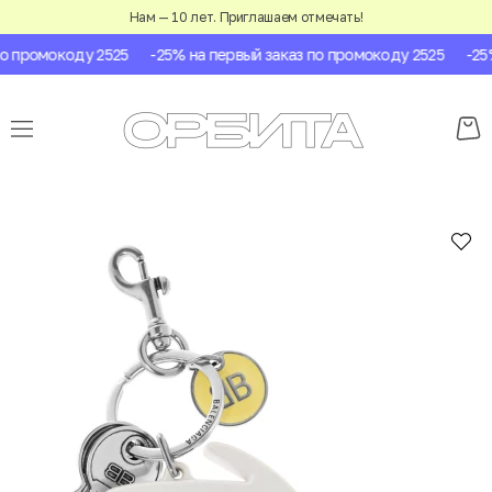
Нам — 10 лет. Приглашаем отмечать!
 промокоду 2525
-25% на первый заказ по промокоду 2525
-25% 