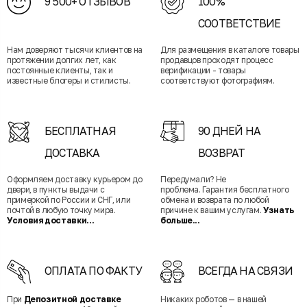
9 500+ ОТЗЫВОВ
100%
СООТВЕТСТВИЕ
Нам доверяют тысячи клиентов на
Для размещения в каталоге товары
протяжении долгих лет, как
продавцов проходят процесс
постоянные клиенты, так и
верификации - товары
известные блогеры и стилисты.
соответствуют фотографиям.
БЕСПЛАТНАЯ
90 ДНЕЙ НА
ДОСТАВКА
ВОЗВРАТ
Оформляем доставку курьером до
Передумали? Не
двери, в пункты выдачи с
проблема. Гарантия бесплатного
примеркой по России и СНГ, или
обмена и возврата по любой
почтой в любую точку мира.
причине к вашим услугам.
Узнать
Условия доставки...
больше...
ОПЛАТА ПО ФАКТУ
ВСЕГДА НА СВЯЗИ
При
Депозитной доставке
Никаких роботов — в нашей