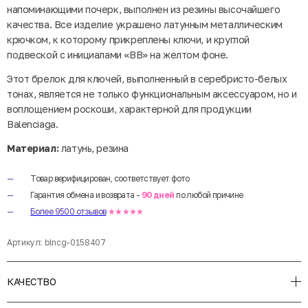
напоминающими почерк, выполнен из резины высочайшего
качества. Все изделие украшено латунным металлическим
крючком, к которому прикреплены ключи, и круглой
подвеской с инициалами «BB» на желтом фоне.
Этот брелок для ключей, выполненный в серебристо-белых
тонах, является не только функциональным аксессуаром, но и
воплощением роскоши, характерной для продукции
Balenciaga.
Материал:
латунь, резина
Товар верифицирован, соответствует фото
Гарантия обмена и возврата -
90 дней
по любой причине
Более 9500 отзывов
★★★★★
Артикул:
blncg-0158407
КАЧЕСТВО