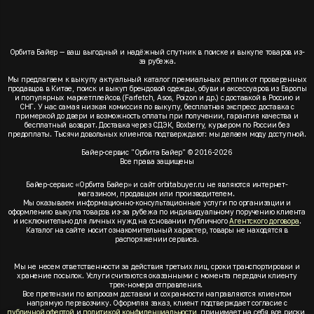
Орбита Байер — ваш выгодный и надёжный спутник в поиске и выкупе товаров из-
за рубежа.
Мы предлагаем к выкупу актуальный каталог премиальных реплик от проверенных
продавцов в Китае, поиск и выкуп брендовой одежды, обуви и аксессуаров из Европы
и популярных маркетплейсов (Farfetch, Asos, Poizon и др.) с доставкой в Россию и
СНГ. У нас самая низкая комиссия по выкупу, бесплатная экспресс доставка с
примеркой до двери и возможность оплаты при получении, гарантия качества и
бесплатный возврат. Доставка через СДЭК, Boxberry, курьером по России без
предоплаты. Тысячи довольных клиентов подтверждают: мы делаем моду доступной.
Байер-сервис "Орбита Байер" © 2016-2026
Все права защищены
Байер-сервис «Орбита Байер» и сайт orbitabuyer.ru не являются интернет-
магазином, продавцом или производителем.
Мы оказываем информационно-консультационные услуги по организации и
оформлению выкупа товаров из-за рубежа по индивидуальному поручению клиента
и исключительно для личных нужд на основании публичного
Агентского договора
.
Каталог на сайте носит ознакомительный характер, товары не находятся в
распоряжении сервиса.
Мы не несем ответственности за действия третьих лиц, сроки транспортировки и
хранение посылок. Услуги считаются оказанными с момента передачи клиенту
трек-номера отправления.
Все претензии по вопросам доставки и сохранности направляются клиентом
напрямую перевозчику. Оформляя заказ, клиент подтверждает согласие с
публичной офертой
и
политикой конфиденциальности
, принимает на себя все риски,