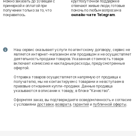
можно заказать до 10 вещей с
круглосуточной поддержке
примеркой и оплатой при
отвечают живые люди, готовые
получении только за то, что
помочь по любым вопросам в
понравилось.
онлайн-чате Telegram
.
Наш сервис оказывает услуги по агентскому договору, сервис не
является интернет-магазином или продавцом и не осуществляет
деятельность продажи товаров. Указанная стоимость товара
включает комиссию и накладные расходы, предусмотренные
офертой.
Отправка товаров осуществляется напрямую от продавца к
получателю, мы не контактируем с товарами и не вступаем в
правовые отношения купли-продажи. Данные продавца
указываются в описании к товару, в блоке "Качество".
Оформляя заказ, вы подтверждаете осведомленность и согласие
с условиями
доставки
,
возврата
,
гарантий
и
публичной оферты
.