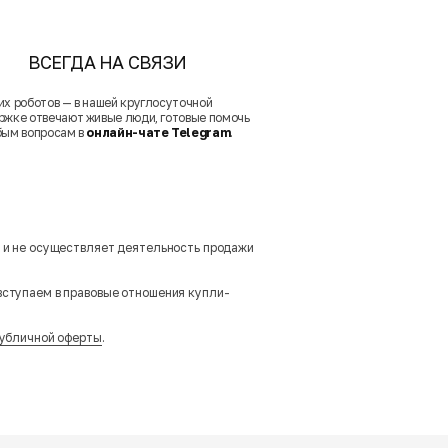
ВСЕГДА НА СВЯЗИ
их роботов — в нашей круглосуточной
ржке отвечают живые люди, готовые помочь
бым вопросам в
онлайн-чате Telegram
.
м и не осуществляет деятельность продажи
вступаем в правовые отношения купли-
убличной оферты
.