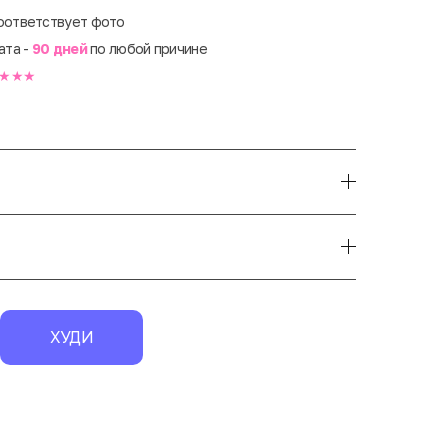
оответствует фото
ата -
90 дней
по любой причине
★★★
ХУДИ