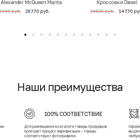
 Alexander McQueen Manta
Кроссовки Diesel
28770 руб.
14770 ру
1940 руб.
24530 руб.
Наши преимущества
100% СООТВЕТСТВИЕ
нии
Для размещения в каталоге товары продавцов
Оформ
проходят процесс верификации - товары
выдачи
соответствуют фотографиям.
любую