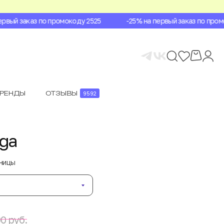
вый заказ по промокоду 2525
-25% на первый заказ по промок
БРЕНДЫ
ОТЗЫВЫ
9592
aga
аницы
0 руб.