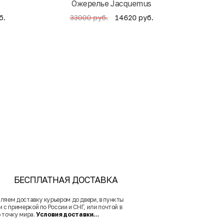
Ожерелье Jacquemus
б.
14620 руб.
33000 руб.
4
БЕСПЛАТНАЯ ДОСТАВКА
ляем доставку курьером до двери, в пункты
 с примеркой по России и СНГ, или почтой в
 точку мира.
Условия доставки...