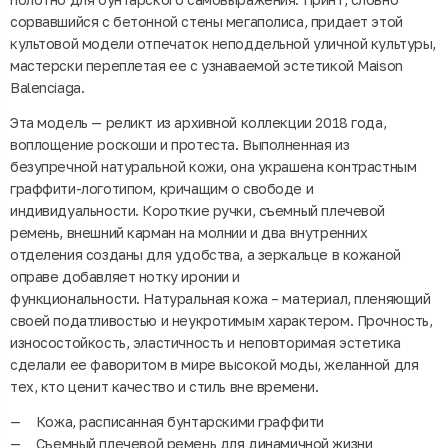
сорвавшийся с бетонной стены мегаполиса, придает этой
культовой модели отпечаток неподдельной уличной культуры,
мастерски переплетая ее с узнаваемой эстетикой Maison
Balenciaga.
Эта модель — реликт из архивной коллекции 2018 года,
воплощение роскоши и протеста. Выполненная из
безупречной натуральной кожи, она украшена контрастным
граффити-логотипом, кричащим о свободе и
индивидуальности. Короткие ручки, съемный плечевой
ремень, внешний карман на молнии и два внутренних
отделения созданы для удобства, а зеркальце в кожаной
оправе добавляет нотку иронии и
функциональности. Натуральная кожа – материал, пленяющий
своей податливостью и неукротимым характером. Прочность,
износостойкость, эластичность и неповторимая эстетика
сделали ее фаворитом в мире высокой моды, желанной для
тех, кто ценит качество и стиль вне времени.
Кожа, расписанная бунтарскими граффити
Съемный плечевой ремень для динамичной жизни