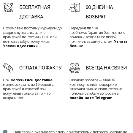
БЕСПЛАТНАЯ
90 ДНЕЙ НА
ДОСТАВКА
ВОЗВРАТ
Оформляем доставку курьером до
Передумали? Не
двери, в пункты выдачи с
проблема. Гарантия бесплатного
примеркой по России и СНГ, или
обмена и возврата по любой
почтой в любую точку мира.
причине к вашим услугам.
Узнать
Условия доставки...
больше...
ОПЛАТА ПО ФАКТУ
ВСЕГДА НА СВЯЗИ
При
Депозитной доставке
Никаких роботов — в нашей
можно заказать до 10 вещей с
круглосуточной поддержке
примеркой и оплатой при
отвечают живые люди, готовые
получении только за то, что
помочь по любым вопросам в
понравилось.
онлайн-чате Telegram
.
Наш сервис оказывает услуги по агентскому договору, сервис не