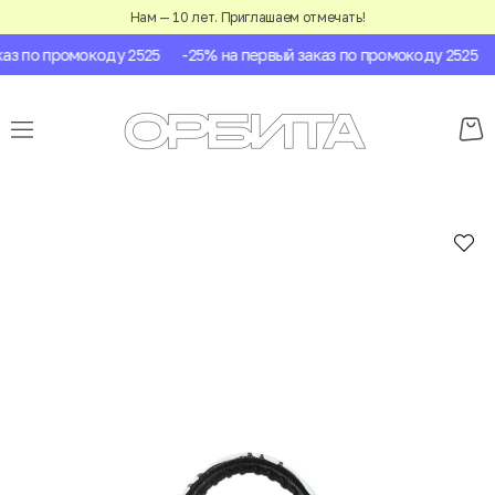
Нам — 10 лет. Приглашаем отмечать!
з по промокоду 2525
-25% на первый заказ по промокоду 2525
-