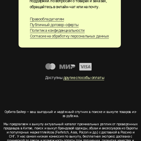
поддержки. по вопросам о товарах и заказах,
обращайтесь в онлайн-чат или на почту.
Правообладателям
Публичный договор-оферты
Политика конфиденциальности
Согласие на обработку персональных данных
Доступны
другие способы оплаты
Орбита Байер — ваш выгодный и надёжный спутник в поиске и выкупе товаров из-
за рубежа.
Мы предлагаем к выкупу актуальный каталог премиальных реплик от проверенных
продавцов в Китае, поиск и выкуп брендовой одежды, обуви и аксессуаров из Европы
и популярных маркетплейсов (Farfetch, Asos, Poizon и др.) с доставкой в Россию и
СНГ. У нас самая низкая комиссия по выкупу, бесплатная экспресс доставка с
примеркой до двери и возможность оплаты при получении, гарантия качества и