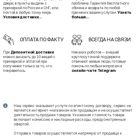
двери, в пункты выдачи с
проблема. Гарантия бесплатного
примеркой по России и СНГ, или
обмена и возврата по любой
почтой в любую точку мира.
причине к вашим услугам.
Узнать
Условия доставки...
больше...
ОПЛАТА ПО ФАКТУ
ВСЕГДА НА СВЯЗИ
При
Депозитной доставке
Никаких роботов — в нашей
можно заказать до 10 вещей с
круглосуточной поддержке
примеркой и оплатой при
отвечают живые люди, готовые
получении только за то, что
помочь по любым вопросам в
понравилось.
онлайн-чате Telegram
.
Наш сервис оказывает услуги по агентскому договору, сервис не
является интернет-магазином или продавцом и не осуществляет
деятельность продажи товаров. Указанная стоимость товара
включает комиссию и накладные расходы, предусмотренные
офертой.
Отправка товаров осуществляется напрямую от продавца к