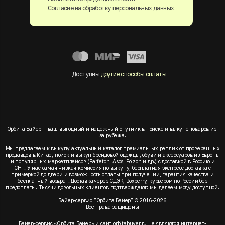
Согласие на обработку персональных данных
Доступны
другие способы оплаты
Орбита Байер — ваш выгодный и надёжный спутник в поиске и выкупе товаров из-
за рубежа.
Мы предлагаем к выкупу актуальный каталог премиальных реплик от проверенных
продавцов в Китае, поиск и выкуп брендовой одежды, обуви и аксессуаров из Европы
и популярных маркетплейсов (Farfetch, Asos, Poizon и др.) с доставкой в Россию и
СНГ. У нас самая низкая комиссия по выкупу, бесплатная экспресс доставка с
примеркой до двери и возможность оплаты при получении, гарантия качества и
бесплатный возврат. Доставка через СДЭК, Boxberry, курьером по России без
предоплаты. Тысячи довольных клиентов подтверждают: мы делаем моду доступной.
Байер-сервис "Орбита Байер" © 2016-2026
Все права защищены
Байер-сервис «Орбита Байер» и сайт orbitabuyer.ru не являются интернет-