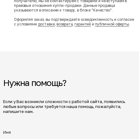
получателю, мы не контактируем с товарами и не вступаем в
правовые отношения купли-продажи. Данные продавца
указываются в описании к товару, в блоке "Качество".
Оформляя заказ, вы подтверждаете осведомленность и согласие
с условиями
доставки
,
возврата
,
гарантий
и
публичной оферты
.
Нужна помощь?
Если у Вас возникли сложности с работой сайта, появились
любые вопросы или требуется наша помощь, пожалуйста,
напишите нам.
Имя